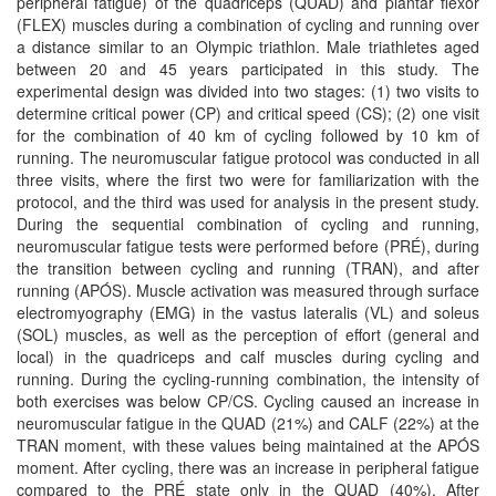
peripheral fatigue) of the quadriceps (QUAD) and plantar flexor
(FLEX) muscles during a combination of cycling and running over
a distance similar to an Olympic triathlon. Male triathletes aged
between 20 and 45 years participated in this study. The
experimental design was divided into two stages: (1) two visits to
determine critical power (CP) and critical speed (CS); (2) one visit
for the combination of 40 km of cycling followed by 10 km of
running. The neuromuscular fatigue protocol was conducted in all
three visits, where the first two were for familiarization with the
protocol, and the third was used for analysis in the present study.
During the sequential combination of cycling and running,
neuromuscular fatigue tests were performed before (PRÉ), during
the transition between cycling and running (TRAN), and after
running (APÓS). Muscle activation was measured through surface
electromyography (EMG) in the vastus lateralis (VL) and soleus
(SOL) muscles, as well as the perception of effort (general and
local) in the quadriceps and calf muscles during cycling and
running. During the cycling-running combination, the intensity of
both exercises was below CP/CS. Cycling caused an increase in
neuromuscular fatigue in the QUAD (21%) and CALF (22%) at the
TRAN moment, with these values being maintained at the APÓS
moment. After cycling, there was an increase in peripheral fatigue
compared to the PRÉ state only in the QUAD (40%). After