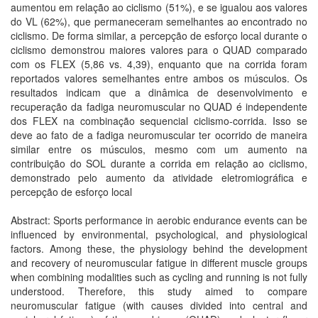
aumentou em relação ao ciclismo (51%), e se igualou aos valores
do VL (62%), que permaneceram semelhantes ao encontrado no
ciclismo. De forma similar, a percepção de esforço local durante o
ciclismo demonstrou maiores valores para o QUAD comparado
com os FLEX (5,86 vs. 4,39), enquanto que na corrida foram
reportados valores semelhantes entre ambos os músculos. Os
resultados indicam que a dinâmica de desenvolvimento e
recuperação da fadiga neuromuscular no QUAD é independente
dos FLEX na combinação sequencial ciclismo-corrida. Isso se
deve ao fato de a fadiga neuromuscular ter ocorrido de maneira
similar entre os músculos, mesmo com um aumento na
contribuição do SOL durante a corrida em relação ao ciclismo,
demonstrado pelo aumento da atividade eletromiográfica e
percepção de esforço local
Abstract: Sports performance in aerobic endurance events can be
influenced by environmental, psychological, and physiological
factors. Among these, the physiology behind the development
and recovery of neuromuscular fatigue in different muscle groups
when combining modalities such as cycling and running is not fully
understood. Therefore, this study aimed to compare
neuromuscular fatigue (with causes divided into central and