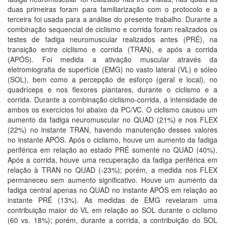
duas primeiras foram para familiarização com o protocolo e a
terceira foi usada para a análise do presente trabalho. Durante a
combinação sequencial de ciclismo e corrida foram realizados os
testes de fadiga neuromuscular realizados antes (PRÉ), na
transição entre ciclismo e corrida (TRAN), e após a corrida
(APÓS). Foi medida a ativação muscular através da
eletromiografia de superfície (EMG) no vasto lateral (VL) e sóleo
(SOL), bem como a percepção de esforço (geral e local), no
quadríceps e nos flexores plantares, durante o ciclismo e a
corrida. Durante a combinação ciclismo-corrida, a intensidade de
ambos os exercícios foi abaixo da PC/VC. O ciclismo causou um
aumento da fadiga neuromuscular no QUAD (21%) e nos FLEX
(22%) no instante TRAN, havendo manutenção desses valores
no instante APÓS. Após o ciclismo, houve um aumento da fadiga
periférica em relação ao estado PRÉ somente no QUAD (40%).
Após a corrida, houve uma recuperação da fadiga periférica em
relação à TRAN no QUAD (-23%); porém, a medida nos FLEX
permaneceu sem aumento significativo. Houve um aumento da
fadiga central apenas no QUAD no instante APÓS em relação ao
instante PRÉ (13%). As medidas de EMG revelaram uma
contribuição maior do VL em relação ao SOL durante o ciclismo
(60 vs. 18%); porém, durante a corrida, a contribuição do SOL