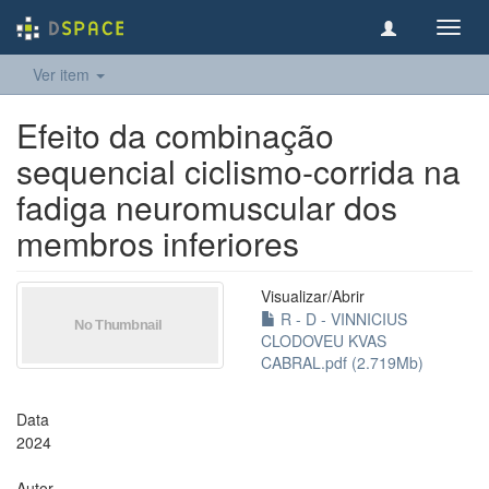
Toggl
navig
Ver item
Efeito da combinação
sequencial ciclismo-corrida na
fadiga neuromuscular dos
membros inferiores
Visualizar/
Abrir
R - D - VINNICIUS
CLODOVEU KVAS
CABRAL.pdf (2.719Mb)
Data
2024
Autor