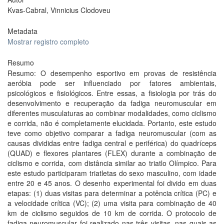
Kvas-Cabral, Vinnicius Clodoveu
Metadata
Mostrar registro completo
Resumo
Resumo: O desempenho esportivo em provas de resistência
aeróbia pode ser influenciado por fatores ambientais,
psicológicos e fisiológicos. Entre essas, a fisiologia por trás do
desenvolvimento e recuperação da fadiga neuromuscular em
diferentes musculaturas ao combinar modalidades, como ciclismo
e corrida, não é completamente elucidada. Portanto, este estudo
teve como objetivo comparar a fadiga neuromuscular (com as
causas divididas entre fadiga central e periférica) do quadríceps
(QUAD) e flexores plantares (FLEX) durante a combinação de
ciclismo e corrida, com distância similar ao triatlo Olímpico. Para
este estudo participaram triatletas do sexo masculino, com idade
entre 20 e 45 anos. O desenho experimental foi divido em duas
etapas: (1) duas visitas para determinar a potência crítica (PC) e
a velocidade crítica (VC); (2) uma visita para combinação de 40
km de ciclismo seguidos de 10 km de corrida. O protocolo de
fadiga neuromuscular foi realizado nas três visitas, nas quais as