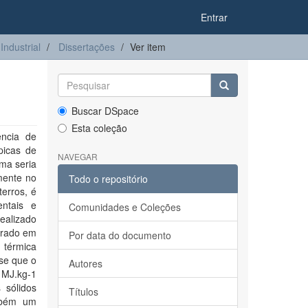
Entrar
ndustrial
Dissertações
Ver item
Buscar DSpace
Esta coleção
ência de
picas de
NAVEGAR
ema seria
mente no
Todo o repositório
erros, é
entais e
Comunidades e Coleções
ealizado
gerado em
Por data do documento
 térmica
-se que o
Autores
 MJ.kg-1
 sólidos
Títulos
mbém um