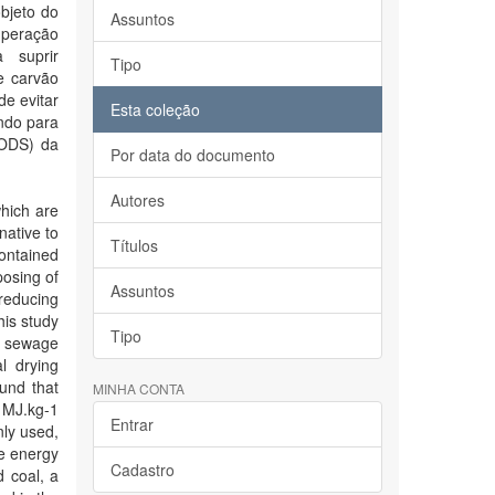
bjeto do
Assuntos
cuperação
 suprir
Tipo
e carvão
de evitar
Esta coleção
ndo para
(ODS) da
Por data do documento
Autores
which are
native to
Títulos
contained
posing of
Assuntos
reducing
his study
Tipo
n sewage
l drying
ound that
MINHA CONTA
 MJ.kg-1
Entrar
nly used,
e energy
Cadastro
d coal, a