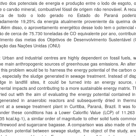
tivo dos potenciais de energia e produção entre o lodo de esgoto, o
e o carvão mineral, combustível fóssil de origem não renovável. A re
tica de todo o lodo gerado no Estado do Paraná poderia
adamente 19,25% da energia atualmente proveniente da queima d
 Além disso, o aproveitamento energético desse lodo tem o potencial 
o de cerca de 75.730 toneladas de CO equivalente por ano, contribui
imento das metas dos Objetivos de Desenvolvimento Sustentável 
ação das Nações Unidas (ONU)
: Urban and industrial centres are highly dependent on fossil fuels, 
he main anthropogenic sources of greenhouse gas emissions. An alter
e this problem would be to harness the energy potential of the carbon 
, especially the sludge generated in sewage treatment. Instead of dis
udge in landfill sites, it could be turned into an energy source, 
ental impacts and contributing to a more sustainable energy matrix. T
ied out with the aim of evaluating the energy potential contained i
generated in anaerobic reactors and subsequently dried in therma
t at a sewage treatment plant in Curitiba, Paraná, Brazil. It was f
under these conditions has a Lower Calorific Value (LCP) of 11.263
35 kcal.kg-1), a similar order of magnitude to other solid fuels commo
 firewood and sugarcane bagasse. A comparison was also made of th
uction potential between sewage sludge, the object of the study, an