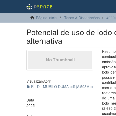
Página inicial
Teses & Dissertações
40001
Potencial de uso de lodo
alternativa
Resumo:
combust
emissão 
aproveit
lodo ge
possíve
Visualizar/
Abrir
contribu
R - D - MURILO DUMA.pdf (2.593Mb)
com o ob
reatore
de uma e
Data
lodo ne
2025
(2.690,
usualm