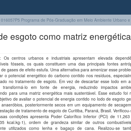
016057P5 Programa de Pós-Graduação em Meio Ambiente Urbano e I
 de esgoto como matriz energética
 Os centros urbanos e industriais apresentam elevada depend
íveis fósseis, os quais constituem uma das principais fontes antró
de gases de efeito estufa. Uma alternativa para amenizar esse probl
ar o potencial energético do carbono contido nos resíduos, especial
rado no tratamento de esgoto. Em vez de descartar esse lodo em at
l transformá-lo em fonte de energia, reduzindo impactos ambi
indo para uma matriz energética mais sustentável. Esse estudo foi r
jetivo de avaliar o potencial de energia contido no lodo de esgoto 
s anaeróbios, posteriormente secos em um equipamento de secagem
stação de tratamento de esgoto de Curitiba, Paraná, Brasil. Verificou
ssas condições apresenta Poder Calorífico Inferior (PCI) de 11,263
235 kcal.kg-1), ordem de grandeza similar de outros combustíveis
ente utilizados como lenha e bagaço de cana. Realizou-se ta