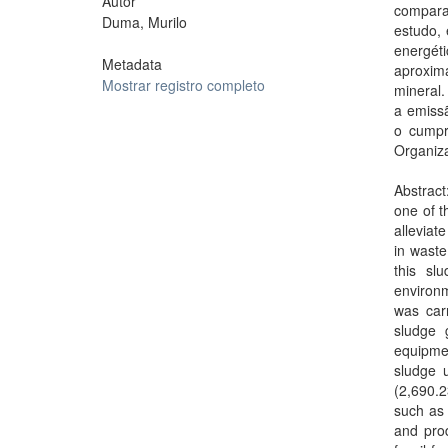
Autor
compara
Duma, Murilo
estudo, 
energé
Metadata
aproxim
Mostrar registro completo
mineral.
a emissã
o cumpr
Organiz
Abstract
one of t
alleviat
in waste
this sl
environm
was carr
sludge 
equipmen
sludge 
(2,690.2
such as
and prod