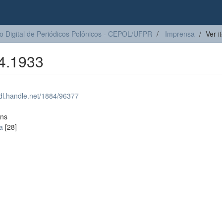
Digital de Periódicos Polônicos - CEPOL/UFPR
Imprensa
Ver i
04.1933
hdl.handle.net/1884/96377
ons
a
[28]