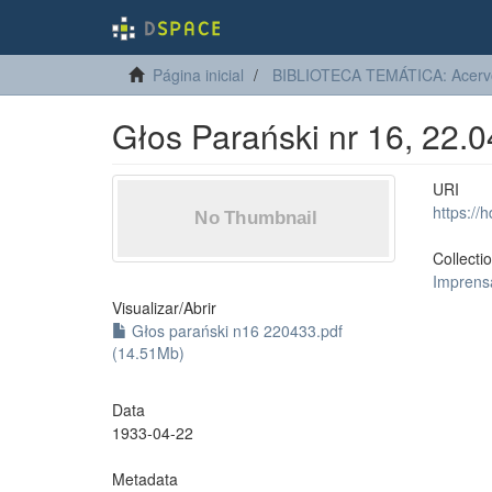
Página inicial
BIBLIOTECA TEMÁTICA: Acervo 
Głos Parański nr 16, 22.
URI
https://
Collecti
Imprens
Visualizar/
Abrir
Głos parański n16 220433.pdf
(14.51Mb)
Data
1933-04-22
Metadata