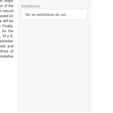
wo major
on of the
ESTATÍSTICA
e natural
Ver as estatísticas de uso
 based on
s will be
 Finally,
 for the
, VI e X.
stotelian
oetic and
thics of
mplative