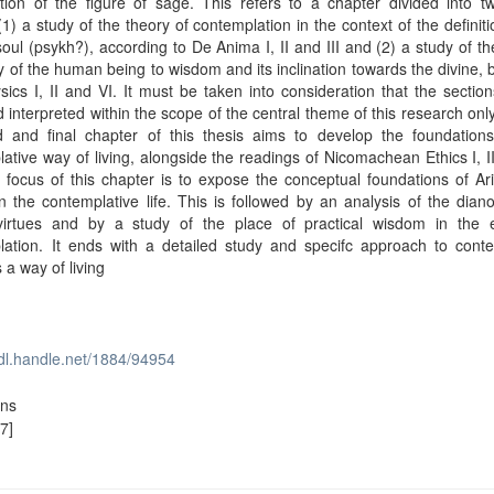
tion of the figure of sage. This refers to a chapter divided into t
(1) a study of the theory of contemplation in the context of the definiti
ul (psykh?), according to De Anima I, II and III and (2) a study of th
 of the human being to wisdom and its inclination towards the divine,
ics I, II and VI. It must be taken into consideration that the section
 interpreted within the scope of the central theme of this research only.
rd and final chapter of this thesis aims to develop the foundations
ative way of living, alongside the readings of Nicomachean Ethics I, II
t focus of this chapter is to expose the conceptual foundations of Ari
n the contemplative life. This is followed by an analysis of the dian
 virtues and by a study of the place of practical wisdom in the e
lation. It ends with a detailed study and specifc approach to conte
s a way of living
hdl.handle.net/1884/94954
ons
7]