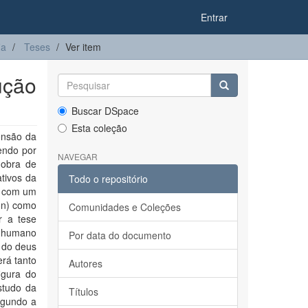
Entrar
ia
Teses
Ver item
ução
Buscar DSpace
Esta coleção
ensão da
tendo por
NAVEGAR
 obra de
tivos da
Todo o repositório
io com um
 ón) como
Comunidades e Coleções
ar a tese
no humano
Por data do documento
 do deus
erá tanto
Autores
igura do
studo da
Títulos
egundo a