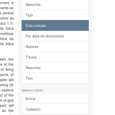
humano à
Assuntos
dverte-se
 central
Tipo
volver as
co I, II,
Esta coleção
da ética
anoéticas
Por data do documento
ética da
da ética
Autores
Títulos
ween the
e of the
Assuntos
of living
spects of
Tipo
pter will
being (tò
o explore
MINHA CONTA
ct of the
Entrar
ge of god
art, will
Cadastro
l as the