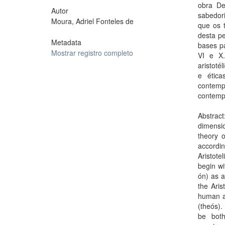
obra De
Autor
sabedori
Moura, Adriel Fonteles de
que os 
desta pe
Metadata
bases pa
Mostrar registro completo
VI e X.
aristoté
e ética
contemp
contemp
Abstrac
dimensio
theory o
accordin
Aristote
begin wi
ón) as a
the Aris
human an
(theós).
be both