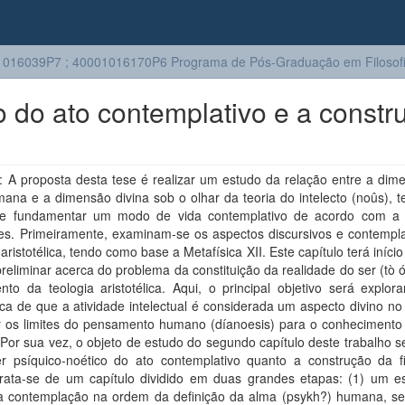
016039P7 ; 40001016170P6 Programa de Pós-Graduação em Filosof
o do ato contemplativo e a constr
 A proposta desta tese é realizar um estudo da relação entre a dim
ana e a dimensão divina sob o olhar da teoria do intelecto (noûs), 
ade fundamentar um modo de vida contemplativo de acordo com a
les. Primeiramente, examinam-se os aspectos discursivos e contempla
 aristotélica, tendo como base a Metafísica XII. Este capítulo terá iníc
reliminar acerca do problema da constituição da realidade do ser (tò
to da teologia aristotélica. Aqui, o principal objetivo será explor
lica de que a atividade intelectual é considerada um aspecto divino 
ar os limites do pensamento humano (díanoesis) para o conhecimento
 Por sua vez, o objeto de estudo do segundo capítulo deste trabalho s
er psíquico-noético do ato contemplativo quanto a construção da f
Trata-se de um capítulo dividido em duas grandes etapas: (1) um e
da contemplação na ordem da definição da alma (psykh?) humana, s