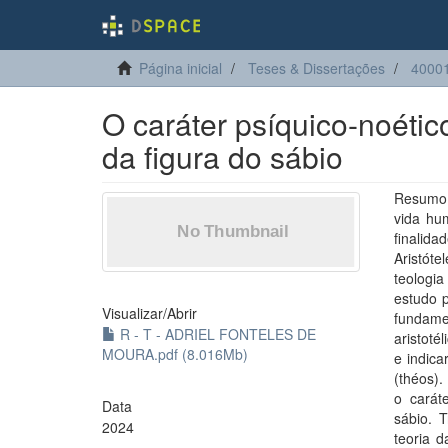
Página inicial
Teses & Dissertações
40001
O caráter psíquico-noétic
da figura do sábio
Resumo:
vida hum
finalid
Aristóte
teologia
estudo p
Visualizar/
Abrir
fundamen
R - T - ADRIEL FONTELES DE
aristoté
MOURA.pdf (8.016Mb)
e indic
(théos).
o carát
Data
sábio. 
2024
teoria 