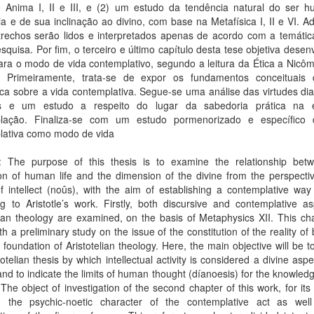
 Anima I, II e III, e (2) um estudo da tendência natural do ser 
a e de sua inclinação ao divino, com base na Metafísica I, II e VI. A
trechos serão lidos e interpretados apenas de acordo com a temática
squisa. Por fim, o terceiro e último capítulo desta tese objetiva desen
ra o modo de vida contemplativo, segundo a leitura da Ética a Nicôma
 Primeiramente, trata-se de expor os fundamentos conceituais 
lica sobre a vida contemplativa. Segue-se uma análise das virtudes di
s e um estudo a respeito do lugar da sabedoria prática na 
lação. Finaliza-se com um estudo pormenorizado e específico 
lativa como modo de vida
t: The purpose of this thesis is to examine the relationship bet
n of human life and the dimension of the divine from the perspectiv
f intellect (noûs), with the aim of establishing a contemplative way 
g to Aristotle’s work. Firstly, both discursive and contemplative a
lian theology are examined, on the basis of Metaphysics XII. This cha
th a preliminary study on the issue of the constitution of the reality of 
 foundation of Aristotelian theology. Here, the main objective will be t
totelian thesis by which intellectual activity is considered a divine aspe
d to indicate the limits of human thought (díanoesis) for the knowled
 The object of investigation of the second chapter of this work, for its p
 the psychic-noetic character of the contemplative act as wel