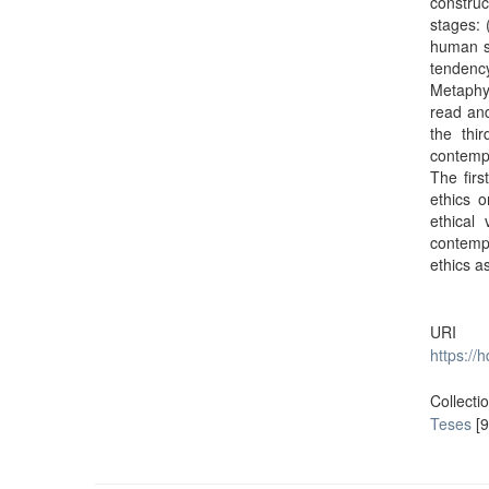
construc
stages: 
human so
tendency
Metaphys
read and
the thi
contempl
The firs
ethics o
ethical
contemp
ethics a
URI
https://
Collecti
Teses
[9