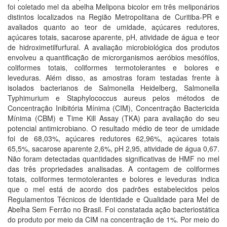
foi coletado mel da abelha Melipona bicolor em três meliponários
distintos localizados na Região Metropolitana de Curitiba-PR e
avaliados quanto ao teor de umidade, açúcares redutores,
açúcares totais, sacarose aparente, pH, atividade de água e teor
de hidroximetilfurfural. A avaliação microbiológica dos produtos
envolveu a quantificação de microrganismos aeróbios mesófilos,
coliformes totais, coliformes termotolerantes e bolores e
leveduras. Além disso, as amostras foram testadas frente à
isolados bacterianos de Salmonella Heidelberg, Salmonella
Typhimurium e Staphylococcus aureus pelos métodos de
Concentração Inibitória Mínima (CIM), Concentração Bactericida
Mínima (CBM) e Time Kill Assay (TKA) para avaliação do seu
potencial antimicrobiano. O resultado médio de teor de umidade
foi de 68,03%, açúcares redutores 62,96%, açúcares totais
65,5%, sacarose aparente 2,6%, pH 2,95, atividade de água 0,67.
Não foram detectadas quantidades significativas de HMF no mel
das três propriedades analisadas. A contagem de coliformes
totais, coliformes termotolerantes e bolores e leveduras indica
que o mel está de acordo dos padrões estabelecidos pelos
Regulamentos Técnicos de Identidade e Qualidade para Mel de
Abelha Sem Ferrão no Brasil. Foi constatada ação bacteriostática
do produto por meio da CIM na concentração de 1%. Por meio do