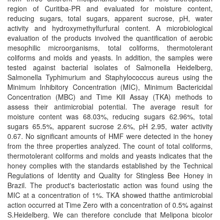
region of Curitiba-PR and evaluated for moisture content,
reducing sugars, total sugars, apparent sucrose, pH, water
activity and hydroxymethylfurfural content. A microbiological
evaluation of the products involved the quantification of aerobic
mesophilic microorganisms, total coliforms, thermotolerant
coliforms and molds and yeasts. In addition, the samples were
tested against bacterial isolates of Salmonella Heidelberg,
Salmonella Typhimurium and Staphylococcus aureus using the
Minimum Inhibitory Concentration (MIC), Minimum Bactericidal
Concentration (MBC) and Time Kill Assay (TKA) methods to
assess their antimicrobial potential. The average result for
moisture content was 68.03%, reducing sugars 62.96%, total
sugars 65.5%, apparent sucrose 2.6%, pH 2.95, water activity
0.67. No significant amounts of HMF were detected in the honey
from the three properties analyzed. The count of total coliforms,
thermotolerant coliforms and molds and yeasts indicates that the
honey complies with the standards established by the Technical
Regulations of Identity and Quality for Stingless Bee Honey in
Brazil. The product's bacteriostatic action was found using the
MIC at a concentration of 1%. TKA showed thatthe antimicrobial
action occurred at Time Zero with a concentration of 0.5% against
S.Heidelberg. We can therefore conclude that Melipona bicolor