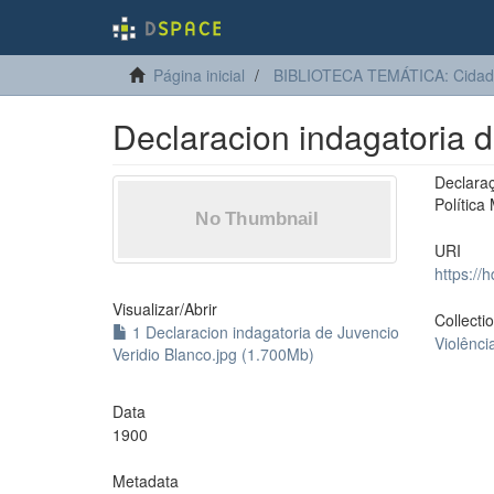
Página inicial
BIBLIOTECA TEMÁTICA: Cidadan
Declaracion indagatoria d
Declara
Política
URI
https://
Visualizar/
Abrir
Collecti
1 Declaracion indagatoria de Juvencio
Violênci
Veridio Blanco.jpg (1.700Mb)
Data
1900
Metadata