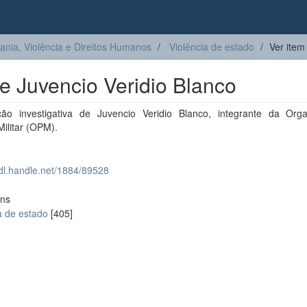
ia, Violência e Direitos Humanos
Violência de estado
Ver item
e Juvencio Veridio Blanco
ção investigativa de Juvencio Veridio Blanco, integrante da Orga
 Militar (OPM).
hdl.handle.net/1884/89528
ons
a de estado
[405]