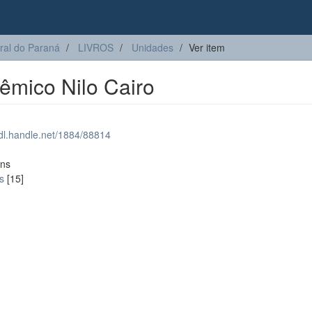
ral do Paraná
LIVROS
Unidades
Ver item
dêmico Nilo Cairo
hdl.handle.net/1884/88814
ons
s
[15]