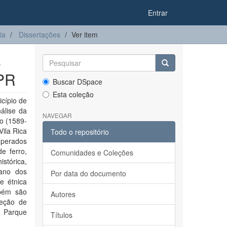
Entrar
ia
Dissertações
Ver item
e
 PR
Buscar DSpace
Esta coleção
cípio de
álise da
NAVEGAR
to (1589-
Vila Rica
Todo o repositório
cuperados
e ferro,
Comunidades e Coleções
stórica,
iano dos
Por data do documento
e étnica
mbém são
Autores
teção de
o Parque
Títulos