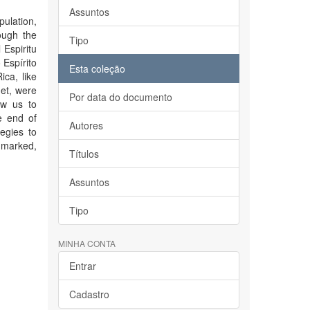
Assuntos
pulation,
ough the
Tipo
 Espiritu
 Espírito
Esta coleção
ica, like
net, were
Por data do documento
ow us to
e end of
Autores
egies to
e marked,
Títulos
Assuntos
Tipo
MINHA CONTA
Entrar
Cadastro