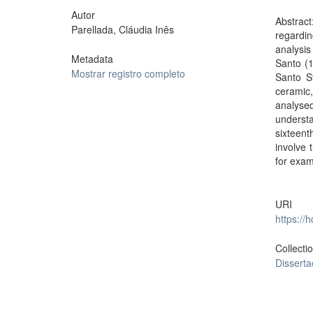
Autor
Abstract
Parellada, Cláudia Inês
regardin
analysis
Metadata
Santo (1
Mostrar registro completo
Santo St
ceramic,
analyse
underst
sixteen
involve 
for exam
URI
https://
Collecti
Dissert