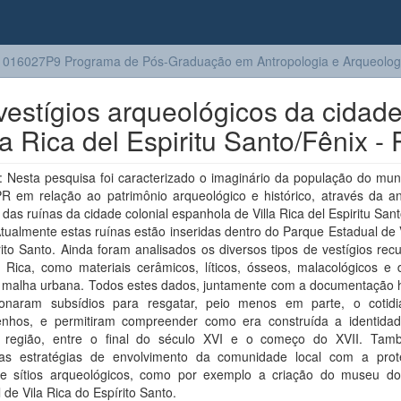
016027P9 Programa de Pós-Graduação em Antropologia e Arqueolog
vestígios arqueológicos da cidad
a Rica del Espiritu Santo/Fênix -
 Nesta pesquisa foi caracterizado o imaginário da população do muni
PR em relação ao patrimônio arqueológico e histórico, através da an
 das ruínas da cidade colonial espanhola de Villa Rica del Espiritu San
tualmente estas ruínas estão inseridas dentro do Parque Estadual de 
ito Santo. Ainda foram analisados os diversos tipos de vestígios re
 Rica, como materiais cerâmicos, líticos, ósseos, malacológicos e d
 malha urbana. Todos estes dados, juntamente com a documentação hi
ionaram subsídios para resgatar, peio menos em parte, o cotid
quenhos, e permitiram compreender como era construída a identidad
 região, entre o final do século XVI e o começo do XVII. Ta
as estratégias de envolvimento da comunidade local com a pro
 e sítios arqueológicos, como por exemplo a criação do museu d
 de Vila Rica do Espírito Santo.