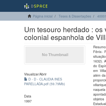
Página inicial
Teses & Dissertações
40001
Um tesouro herdado : os 
colonial espanhola de Vill
Resumo:
Fênix- 
situação
1632). A
do Espír
em Villa
Visualizar/
Abrir
além da
D - D - CLAUDIA INES
proporc
PARELLADA.pdf (59.79Mb)
viliari
naquela
apontad
Data
objetos
1997
Estadual