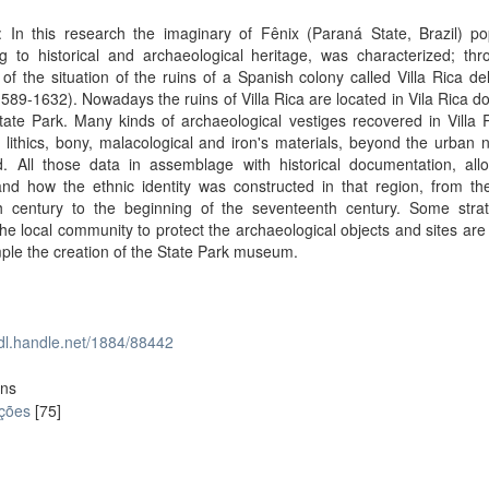
: In this research the imaginary of Fênix (Paraná State, Brazil) po
g to historical and archaeological heritage, was characterized; thr
 of the situation of the ruins of a Spanish colony called Villa Rica del
589-1632). Nowadays the ruins of Villa Rica are located in Vila Rica do
ate Park. Many kinds of archaeological vestiges recovered in Villa R
 lithics, bony, malacological and iron's materials, beyond the urban 
d. All those data in assemblage with historical documentation, all
and how the ethnic identity was constructed in that region, from th
th century to the beginning of the seventeenth century. Some strat
the local community to protect the archaeological objects and sites ar
ple the creation of the State Park museum.
hdl.handle.net/1884/88442
ons
ações
[75]