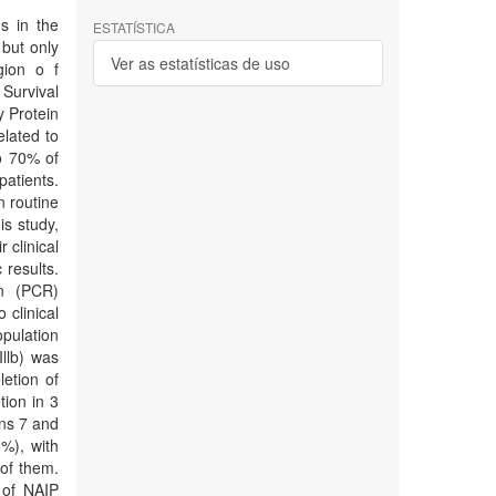
s in the
ESTATÍSTICA
 but only
Ver as estatísticas de uso
gion o f
Survival
 Protein
lated to
o 70% of
patients.
n routine
is study,
 clinical
results.
on (PCR)
clinical
opulation
Illb) was
letion of
tion in 3
ons 7 and
5%), with
 of them.
 of NAIP