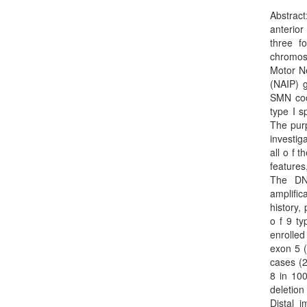
Abstrac
anterior
three f
chromos
Motor Ne
(NAIP) g
SMN codi
type I s
The purp
investig
all o f 
feature
The DNA
amplific
history,
o f 9 ty
enrolled
exon 5 (
cases (2
8 in 100
deletion
Distal 