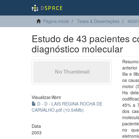
Página inicial
Teses & Dissertações
40001
Estudo de 43 pacientes c
diagnóstico molecular
Resumo:
anterior
Illa e 
os causa
motor (
Ha del
Visualizar/
Abrir
codifica
D - D - LAIS REGINA ROCHA DE
45% a 7
CARVALHO.pdf (10.54Mb)
dos cas
molecula
paciente
Data
no quad
2003
eletrom