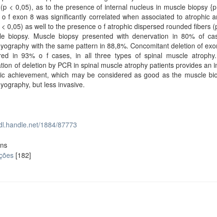
 (p < 0,05), as to the presence of internal nucleus in muscle biopsy {p
 o f exon 8 was significantly correlated when associated to atrophic 
p < 0,05) as well to the presence o f atrophic dispersed rounded fibers (
le biopsy. Muscle biopsy presented with denervation in 80% of ca
yography with the same pattern in 88,8%. Concomitant deletion of ex
red in 93% o f cases, in all three types of spinal muscle atrophy.
cation of deletion by PCR in spinal muscle atrophy patients provides an 
tic achievement, which may be considered as good as the muscle bi
yography, but less invasive.
hdl.handle.net/1884/87773
ons
ações
[182]