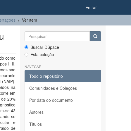
Entrar
ertações
Ver item
eu
Buscar DSpace
Esta coleção
 do como
os I, II,
NAVEGAR
enes sao
 neuronio
Todo o repositório
 (NAIP).
idos na
Comunidades e Coleções
ocorre em
s de 20%
Por data do documento
gnostico
ram-se 43
Autores
eando-se
scular e
Títulos
raido de