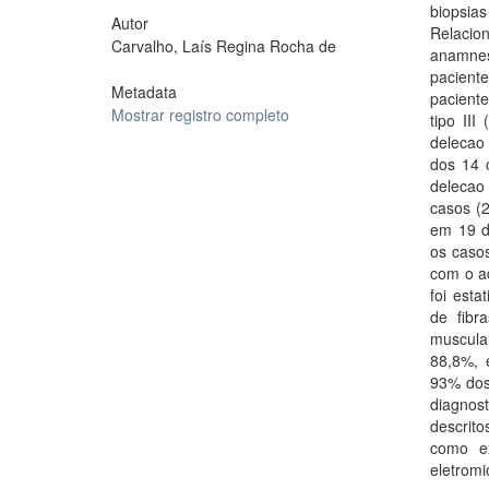
biopsia
Autor
Relacio
Carvalho, Laís Regina Rocha de
anamnes
paciente
Metadata
paciente
Mostrar registro completo
tipo III
delecao
dos 14 
delecao 
casos (
em 19 de
os caso
com o ac
foi esta
de fibr
muscula
88,8%, 
93% dos 
diagnos
descrito
como ex
eletromi