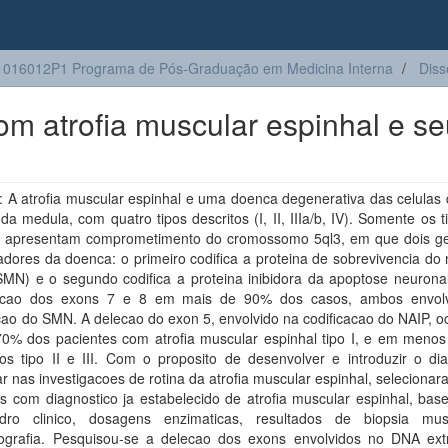
016012P1 Programa de Pós-Graduação em Medicina Interna
Diss
om atrofia muscular espinhal e s
 A atrofia muscular espinhal e uma doenca degenerativa das celulas
 da medula, com quatro tipos descritos (I, II, IIIa/b, IV). Somente os tip
Illb apresentam comprometimento do cromossomo 5ql3, em que dois g
dores da doenca: o primeiro codifica a proteina de sobrevivencia do
SMN) e o segundo codifica a proteina inibidora da apoptose neuronal
ecao dos exons 7 e 8 em mais de 90% dos casos, ambos envolv
cao do SMN. A delecao do exon 5, envolvido na codificacao do NAIP, 
0% dos pacientes com atrofia muscular espinhal tipo I, e em meno
os tipo II e III. Com o proposito de desenvolver e introduzir o dia
r nas investigacoes de rotina da atrofia muscular espinhal, seleciona
s com diagnostico ja estabelecido de atrofia muscular espinhal, bas
ro clinico, dosagens enzimaticas, resultados de biopsia mu
iografia. Pesquisou-se a delecao dos exons envolvidos no DNA ext