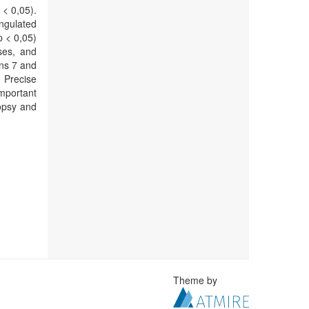
 < 0,05).
angulated
p < 0,05)
ses, and
ons 7 and
 Precise
important
opsy and
Theme by