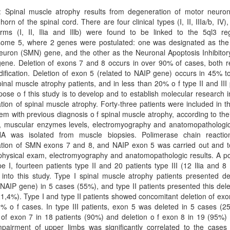
t: Spinal muscle atrophy results from degeneration of motor neuron
 horn of the spinal cord. There are four clinical types (I, II, IIIa/b, IV),
orms (I, II, Ilia and Illb) were found to be linked to the 5ql3 re
ome 5, where 2 genes were postulated: one was designated as the 
uron (SMN) gene, and the other as the Neuronal Apoptosis Inhibitory
ene. Deletion of exons 7 and 8 occurs in over 90% of cases, both re
fication. Deletion of exon 5 (related to NAIP gene) occurs in 45% t
pinal muscle atrophy patients, and in less than 20% o f type II and III 
ose o f this study is to develop and to establish molecular research i
ation of spinal muscle atrophy. Forty-three patients were included in th
them with previous diagnosis o f spinal muscle atrophy, according to their
s, muscular enzymes levels, electromyography and anatomopathologic 
 was isolated from muscle biopsies. Polimerase chain reacti
ation of SMN exons 7 and 8, and NAIP exon 5 was carried out and to 
 physical exam, electromyography and anatomopathologic results. A p
pe I, fourteen patients type II and 20 patients type III (12 Ilia and 8 
 into this study. Type I spinal muscle atrophy patients presented de
NAIP gene) in 5 cases (55%), and type II patients presented this dele
1,4%). Type I and type II patients showed concomitant deletion of ex
% o f cases. In type III patients, exon 5 was deleted in 5 cases (2
 of exon 7 in 18 patients (90%) and deletion o f exon 8 in 19 (95%)
impairment of upper limbs was significantly correlated to the cases