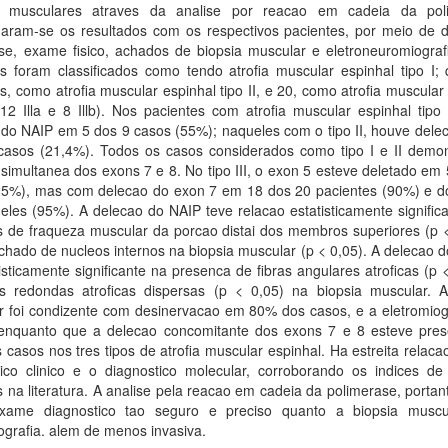
s musculares atraves da analise por reacao em cadeia da pol
naram-se os resultados com os respectivos pacientes, por meio de 
e, exame fisico, achados de biopsia muscular e eletroneuromiograf
s foram classificados como tendo atrofia muscular espinhal tipo I; 
s, como atrofia muscular espinhal tipo II, e 20, como atrofia muscular
 (12 Illa e 8 Illb). Nos pacientes com atrofia muscular espinhal tipo
 do NAIP em 5 dos 9 casos (55%); naqueles com o tipo II, houve dele
casos (21,4%). Todos os casos considerados como tipo I e II demo
simultanea dos exons 7 e 8. No tipo III, o exon 5 esteve deletado em
25%), mas com delecao do exon 7 em 18 dos 20 pacientes (90%) e d
les (95%). A delecao do NAIP teve relacao estatisticamente signific
s de fraqueza muscular da porcao distai dos membros superiores (p <
hado de nucleos internos na biopsia muscular (p < 0,05). A delecao 
tisticamente significante na presenca de fibras angulares atroficas (p 
as redondas atroficas dispersas (p < 0,05) na biopsia muscular. A
r foi condizente com desinervacao em 80% dos casos, e a eletromiog
enquanto que a delecao concomitante dos exons 7 e 8 esteve pre
casos nos tres tipos de atrofia muscular espinhal. Ha estreita relaca
tico clinico e o diagnostico molecular, corroborando os indices de
s na literatura. A analise pela reacao em cadeia da polimerase, portan
ame diagnostico tao seguro e preciso quanto a biopsia musc
ografia. alem de menos invasiva.