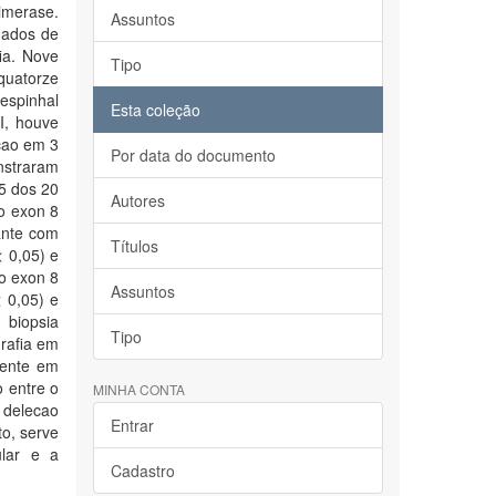
imerase.
Assuntos
dados de
ia. Nove
Tipo
quatorze
 espinhal
Esta coleção
 I, houve
cao em 3
Por data do documento
nstraram
 5 dos 20
Autores
o exon 8
ante com
Títulos
 0,05) e
do exon 8
Assuntos
< 0,05) e
 biopsia
Tipo
rafia em
sente em
o entre o
MINHA CONTA
 delecao
Entrar
to, serve
ular e a
Cadastro