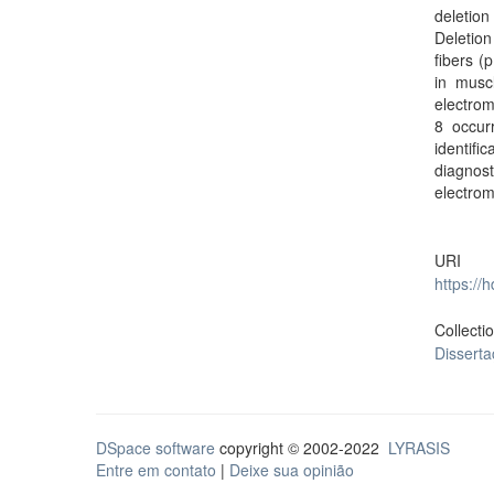
deletion
Deletion
fibers (
in musc
electrom
8 occur
identifi
diagnos
electrom
URI
https://
Collecti
Dissert
DSpace software
copyright © 2002-2022
LYRASIS
Entre em contato
|
Deixe sua opinião