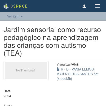
Toggl
navig
Ver item
Jardim sensorial como recurso
pedagógico na aprendizagem
das crianças com autismo
(TEA)
Visualizar/
Abrir
R - D - VANIA LEMOS
MATOZO DOS SANTOS.pdf
(5.990Mb)
Data
2024
Autor