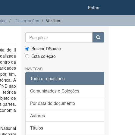
Entrar
ico
Dissertações
Ver item
Buscar DSpace
ta do II
ealizada
Esta coleção
entro da
aridades
NAVEGAR
por fim,
Todo o repositório
órica. A
I PND são
Comunidades e Coleções
 teórica
bjeto de
Por data do documento
s partes.
economia
Autores
Títulos
National
utionary