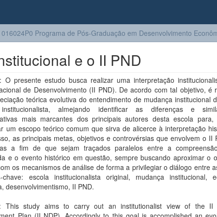
1016024P0 Programa de Pós-Graduação em Desenvolvimento Econôm
stitucional e o II PND
 O presente estudo busca realizar uma interpretação institucionalis
cional de Desenvolvimento (II PND). De acordo com tal objetivo, é r
ciação teórica evolutiva do entendimento de mudança institucional d
institucionalista, almejando identificar as diferenças e simil
etativas mais marcantes dos principais autores desta escola para, 
 um escopo teórico comum que sirva de alicerce à interpretação hist
isso, as principais metas, objetivos e controvérsias que envolvem o I
adas a fim de que sejam traçados paralelos entre a compreensão
da e o evento histórico em questão, sempre buscando aproximar o o
om os mecanismos de análise de forma a privilegiar o diálogo entre a
s-chave: escola institucionalista original, mudança institucional, 
ra, desenvolvimentismo, II PND.
t: This study aims to carry out an institutionalist view of the II 
ent Plan (II NDP). Accordingly to this goal is accomplished an evol