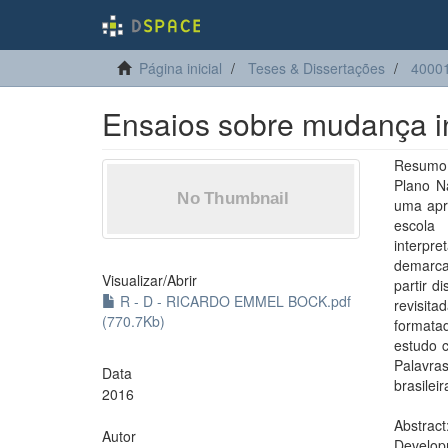
Página inicial
Teses & Dissertações
4000
Ensaios sobre mudança in
Resumo:
Plano Na
uma apre
escola 
interpr
demarcar
Visualizar/
Abrir
partir d
R - D - RICARDO EMMEL BOCK.pdf
revisit
(770.7Kb)
formata
estudo c
Palavra
Data
brasilei
2016
Abstrac
Autor
Developm