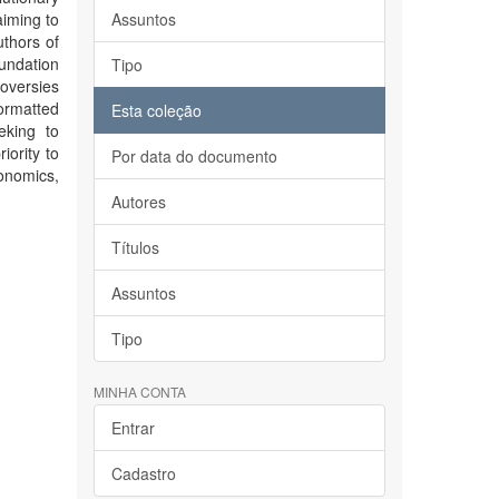
 aiming to
Assuntos
uthors of
oundation
Tipo
roversies
ormatted
Esta coleção
eking to
iority to
Por data do documento
onomics,
Autores
Títulos
Assuntos
Tipo
MINHA CONTA
Entrar
Cadastro