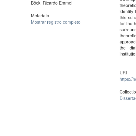
Böck, Ricardo Emmel
theoretic
identify
Metadata
this sch
Mostrar registro completo
for the 
surround
theoret
approach
the dia
institut
URI
https://
Collecti
Dissert