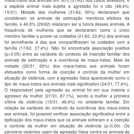
maus-tratos aos animais em 50% (31/62) dos casos avaliados, e
a espécie animal mais sujeita a agressão foi o cão (48,4%;
15/31). Metade das mulheres (31/62, 50%) declararam que
consideram os animais de estimação membros efetivos da
família, e 46,8% (29/62) relataram ser a tutora desses animais. A
frequência de mulheres que se declararam como o único
membro familiar a prover os cuidados (21/62, 33,9%) dos animais
foi semelhante à das que compartilhavam os cuidados com a
família (17/62, 27,4%). Não foi encontrada associação positiva
(p>0,05) entre as variáveis do contexto de inserção familiar dos
animais de estimação e a ocorrência de maus-tratos. Mais da
metade (20/31, 65%) dos maus-tratos aos animais foram
efetuados como forma de coerção e controle da mulher em
situação de violência, com a agressão física aparecendo como o
tipo de maus-tratos aos animais mais significativo (24/31, 77,4%).
O responsável pela agressão ao animal foi em sua maioria o
agressor da mulher (27/31, 87,1%), sendo a mulher a primeira
vítima da violência (15/31, 48,4%) no ambiente familiar. Em
relação às variáveis do contexto da ocorrência dos maus-tratos
aos animais, foi possível verificar associação significativa entre a
tipificação dos maus-tratos que os animais sofreram e a coerção
e controle da mulher em situação de violência (p<0,05). Os
parceiros violentos usam da agressão física contra os animais de