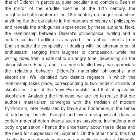
that of Diderot in particular, quite peculiar and complex. Seen in
the mirror of the erudite libertine of the 17th century, the
enlightened philosopher of the 18th century no longer resembles
anything like the caricature in the manuals of history of philosophy
and reveals the ambiguities experienced by these authors. Next,
the relationship between Diderot's philosophical writing and a
certain satirical tradition is analyzed. The author inherits from
English satire the complexity in dealing with the phenomenon of
enthusiasm, ranging from laughter to compassion, while his
writing goes from a satirical to an angry tone, depending on the
circumstance. Finally, and in a more detailed way, we appreciate
the relations between Diderot's materialist philosophy and
skepticism. We identified two distinct registers in which this
relationship takes place, corresponding to two modern strands of
skepticism - that of the 'new Pyrrhonists' and that of epistemic
skepticism. Analyzing the first case, we are led to realize that our
author's materialism converges with the tradition of modern
Pyrrhonism, later revitalized by Bayle and Fontenelle, in the sense
of attributing beliefs, thought and even metaphysical ideas to
certain material determinants such as passions, inclinations and
body organization - hence the uncertainty about these ideas and
the need for suspension of judgment. On the other hand, this first
skeptical step determines the non-dogmatic character of Diderot's