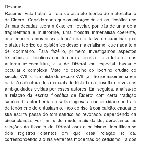
Resumo
Resumo: Este trabalho trata do estatuto teórico do materialismo
de Diderot. Considerando que os esforços da crítica filosófica nas
últimas décadas tiveram êxito em revelar, por trás de uma obra
fragmentada e multiforme, uma filosofia materialista coerente,
aqui concentramos nossa atenção na tentativa de examinar qual
o status teórico ou epistêmico desse materialismo, que nada tem
de dogmático. Para fazê-lo, primeiro investigamos aspectos
históricos e filosóficos que tornam a escrita - e a leitura - dos
autores setecentistas, e a de Diderot em especial, bastante
peculiar e complexa. Visto no espelho do libertino erudito do
século XVII, o iluminista do século XVIII já não se assemelha em
nada à caricatura dos manuais de história da filosofia e revela as
ambiguidades vividas por esses autores. Em seguida, analisa-se
a relação da escrita filosófica de Diderot com certa tradição
satírica. O autor herda da sátira inglesa a complexidade no trato
do fenômeno do entusiasmo, indo do riso à compaixão, enquanto
sua escrita passa do tom satírico ao revoltado, dependendo da
circunstância. Por fim, e de modo mais detido, apreciamos as
relações da filosofia de Diderot com o ceticismo. Identificamos
dois registros distintos em que essa relação se dá,
correspondendo a duas vertentes modernas do ceticismo - a dos