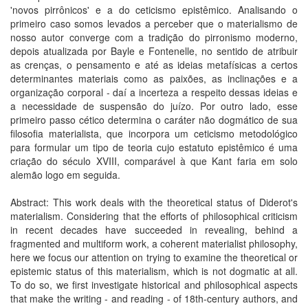
'novos pirrônicos' e a do ceticismo epistêmico. Analisando o
primeiro caso somos levados a perceber que o materialismo de
nosso autor converge com a tradição do pirronismo moderno,
depois atualizada por Bayle e Fontenelle, no sentido de atribuir
as crenças, o pensamento e até as ideias metafísicas a certos
determinantes materiais como as paixões, as inclinações e a
organização corporal - daí a incerteza a respeito dessas ideias e
a necessidade de suspensão do juízo. Por outro lado, esse
primeiro passo cético determina o caráter não dogmático de sua
filosofia materialista, que incorpora um ceticismo metodológico
para formular um tipo de teoria cujo estatuto epistêmico é uma
criação do século XVIII, comparável à que Kant faria em solo
alemão logo em seguida.
Abstract: This work deals with the theoretical status of Diderot's
materialism. Considering that the efforts of philosophical criticism
in recent decades have succeeded in revealing, behind a
fragmented and multiform work, a coherent materialist philosophy,
here we focus our attention on trying to examine the theoretical or
epistemic status of this materialism, which is not dogmatic at all.
To do so, we first investigate historical and philosophical aspects
that make the writing - and reading - of 18th-century authors, and