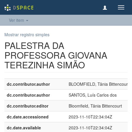
Toggl
navig
Ver item
Mostrar registro simples
PALESTRA DA
PROFESSORA GIOVANA
TEREZINHA SIMÃO
dc.contributor.author
BLOOMFIELD, Tânia Bittencourt
dc.contributor.author
SANTOS, Luís Carlos dos
dc.contributor.editor
Bloomfield, Tânia Bittencourt
dc.date.accessioned
2023-11-10T22:34:04Z
dc.date.available
2023-11-10T22:34:04Z