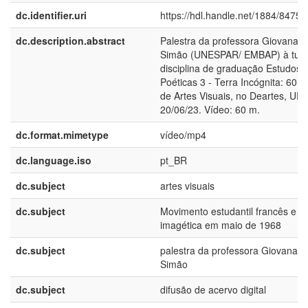
dc.identifier.uri
https://hdl.handle.net/1884/84754
dc.description.abstract
Palestra da professora Giovana T
Simão (UNESPAR/ EMBAP) à tur
disciplina de graduação Estudos
Poéticas 3 - Terra Incógnita: 60 a
de Artes Visuais, no Deartes, UF
20/06/23. Vídeo: 60 m.
dc.format.mimetype
vídeo/mp4
dc.language.iso
pt_BR
dc.subject
artes visuais
dc.subject
Movimento estudantil francês e p
imagética em maio de 1968
dc.subject
palestra da professora Giovana T
Simão
dc.subject
difusão de acervo digital