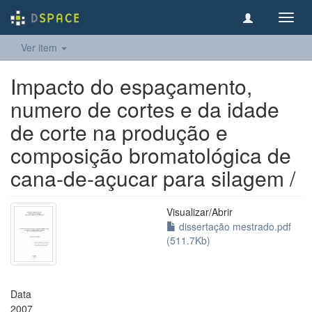
Toggl
navig
Ver item
Impacto do espaçamento,
numero de cortes e da idade
de corte na produção e
composição bromatológica de
cana-de-açucar para silagem /
Visualizar/
Abrir
dissertação mestrado.pdf
(511.7Kb)
Data
2007