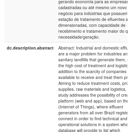
gerando economia para as empresas
cadastradas ou até mesmo um novo
negócio para indústrias que possuem
estação de tratamento de efluentes su
dimensionadas, com capacidade de
recebimento e tratamento maior do qu
necessidade/geração.
dc.description.abstract
Abstract: Industrial and domestic efflue
are a major problem for industries and
sanitary landfills that generate them, du
the high cost of treatment and logistics,
addition to the scarcity of companies
available to receive and treat them prop
Aiming to reduce treatment costs, prod
supplies, raw materials and logistics, th
study addresses the possibility of creat
platform (web and app), based on the I
(Internet of Things), where effluent
generators from all over Brazil register
connect in order to find technical and
operational solutions in a system whos
database will provide to list which