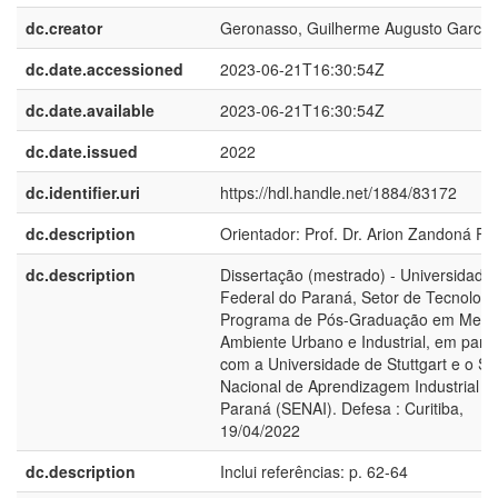
dc.creator
Geronasso, Guilherme Augusto Garcia
dc.date.accessioned
2023-06-21T16:30:54Z
dc.date.available
2023-06-21T16:30:54Z
dc.date.issued
2022
dc.identifier.uri
https://hdl.handle.net/1884/83172
dc.description
Orientador: Prof. Dr. Arion Zandoná Fil
dc.description
Dissertação (mestrado) - Universidade
Federal do Paraná, Setor de Tecnologi
Programa de Pós-Graduação em Meio
Ambiente Urbano e Industrial, em parce
com a Universidade de Stuttgart e o S
Nacional de Aprendizagem Industrial d
Paraná (SENAI). Defesa : Curitiba,
19/04/2022
dc.description
Inclui referências: p. 62-64