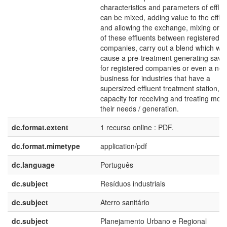
characteristics and parameters of efflu
can be mixed, adding value to the efflu
and allowing the exchange, mixing or re
of these effluents between registered
companies, carry out a blend which will
cause a pre-treatment generating savi
for registered companies or even a ne
business for industries that have a
supersized effluent treatment station, w
capacity for receiving and treating mor
their needs / generation.
dc.format.extent
1 recurso online : PDF.
dc.format.mimetype
application/pdf
dc.language
Português
dc.subject
Resíduos industriais
dc.subject
Aterro sanitário
dc.subject
Planejamento Urbano e Regional