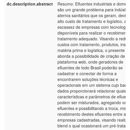
dc.description.abstract
Resumo: Efluentes industriais e domést
são um grande problema para indústria
aterros sanitários que os geram, devid
alto custo de tratamento e logístico, al
escassez de empresas com tecnologia
disponíveis para realizar o recebimento
tratamento adequado. Visando a reduç
custos com tratamento, produtos, insu
matéria prima e logística, o presente e
aborda a possibilidade de criação de 
plataforma web, onde geradores de
efluentes de todo Brasil poderão se
cadastrar e conectar de forma a
encontrarem soluções técnicas e
operacionais em um sistema cujo banc
dados proporcionará relacionar quais
características e parâmetros de efluen
podem ser misturados, agregando valo
efluentes e possibilitando a troca, mist
recebimento destes efluentes entre as
empresas cadastradas, visando realiza
blend o qual ocasionará um pré-tratam