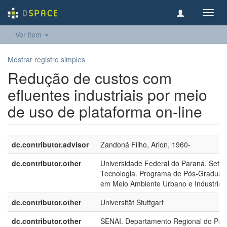
Toggl
navig
Ver item
Mostrar registro simples
Redução de custos com
efluentes industriais por meio
de uso de plataforma on-line
dc.contributor.advisor
Zandoná Filho, Arion, 1960-
dc.contributor.other
Universidade Federal do Paraná. Setor
Tecnologia. Programa de Pós-Graduaç
em Meio Ambiente Urbano e Industrial
dc.contributor.other
Universität Stuttgart
dc.contributor.other
SENAI. Departamento Regional do Par