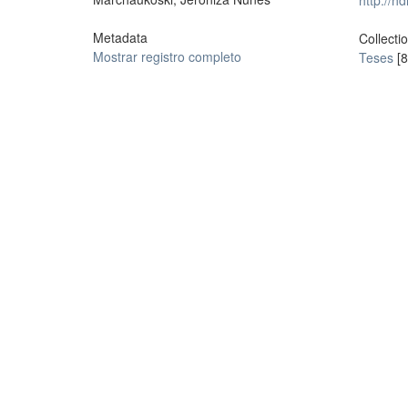
http://h
Metadata
Collecti
Mostrar registro completo
Teses
[8