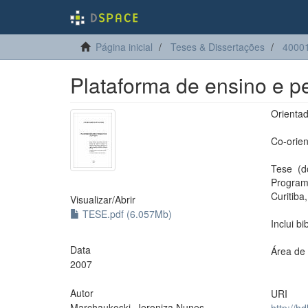
Página inicial
Teses & Dissertações
40001
Plataforma de ensino e p
Orientad
Co-orien
Tese (d
Progra
Curitiba
Visualizar/
Abrir
TESE.pdf (6.057Mb)
Inclui bi
Data
Área de
2007
Autor
URI
Marchaukoski, Jeroniza Nunes