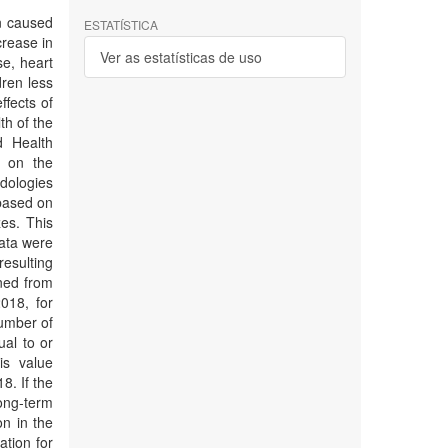
on caused
ESTATÍSTICA
crease in
Ver as estatísticas de uso
se, heart
dren less
ffects of
th of the
d Health
y on the
dologies
 based on
zes. This
data were
esulting
ned from
018, for
number of
ual to or
is value
8. If the
ong-term
n in the
tion for