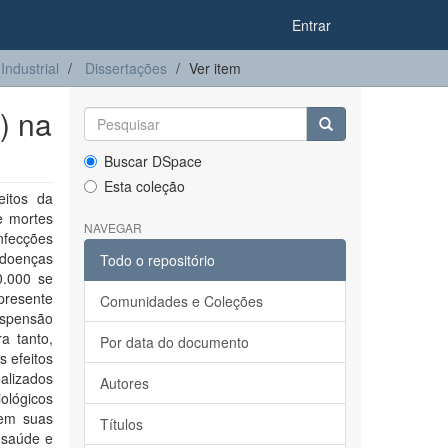
Entrar
ndustrial
Dissertações
Ver item
) na
Buscar DSpace
Esta coleção
itos da
e mortes
NAVEGAR
nfecções
 doenças
Todo o repositório
0.000 se
presente
Comunidades e Coleções
suspensão
a tanto,
Por data do documento
s efeitos
alizados
Autores
ológicos
 em suas
Títulos
 saúde e