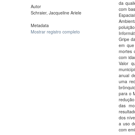
da qual
Autor
com base
Schraier, Jacqueline Ariele
Espacia
Ambient
Metadata
poluiçã
Mostrar registro completo
Informá
Gripe da
em que 
mortes 
com idad
Valor q
municíp
anual d
uma red
brônqui
para o 
redução
das mor
resultad
dos níve
a uso de
com emis