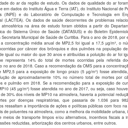
idade do ar da região de estudo. Os dados de qualidade do ar foram
 em dados do Instituto Água e Terra (IAT), do Instituto Nacional de 
is (INPE) e do Laboratório de Computação e Tecnologia em En
al (LACTEA). Os dados de saúde decorrentes de problemas relaci
o atmosférica na área de estudo foram obtidos a partir do Departa
tica do Sistema Único de Saúde (DATASUS) e do Boletim Epidemiol
 Secretaria Municipal de Saúde de Curitiba. Para o ano de 2018, por
a concentração média anual de MP2,5 foi igual a 17,5 µg/m³, o n
ocorridas por câncer dos brônquios e dos pulmões na população de 
e igual ou maior do que 30 anos e atribuídas a poluição do ar foi ig
ue representa 14% do total de mortes ocorridas pela referida d
io no ano de 2018. Caso a recomendação da OMS para a concentraç
e MP2,5 para a exposição de longo prazo (5 µg/m³) fosse atendida,
ução de aproximadamente 10% no número total de mortes por c
os e pulmão em 2018. Se a recomendação para a exposição de cur
MP10 (45 µg/m³) fosse atendida no ano de 2017, ou seja, caso houv
 de 30% dos níveis de MP10 na atmosfera, haveria a potencial reduç
tes por doenças respiratórias, que passaria de 1.036 para 98
os ressaltam a importância de ações e políticas públicas com foco n
is de poluentes na atmosfera, como a melhora da mobilidade urbana, 
 meios de transporte limpos e/ou alternativos, incentivos fiscais a i
sões reduzidas, arborização dos centros urbanos, entre outros.