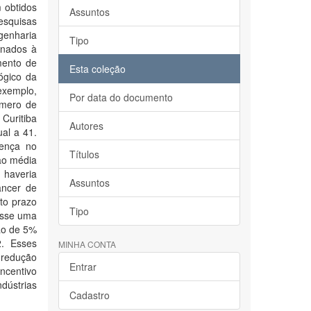
 obtidos
Assuntos
Pesquisas
genharia
Tipo
onados à
mento de
Esta coleção
ógico da
 exemplo,
Por data do documento
úmero de
Curitiba
Autores
ual a 41.
oença no
Títulos
ão média
 haveria
Assuntos
âncer de
to prazo
Tipo
esse uma
ão de 5%
2. Esses
MINHA CONTA
a redução
Entrar
incentivo
ndústrias
Cadastro