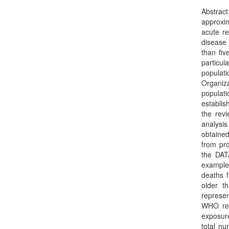
Abstract
approxim
acute re
disease 
than fiv
particul
populat
Organiz
populati
establis
the revi
analysis
obtained
from pro
the DAT
example,
deaths f
older t
represen
WHO rec
exposur
total nu