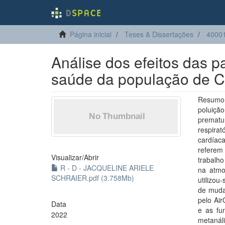
Página inicial
Teses & Dissertações
40001
Análise dos efeitos das p
saúde da população de C
Resumo
poluiçã
prematu
respirat
cardíac
referem
Visualizar/
Abrir
trabalho
R - D - JACQUELINE ARIELE
na atmo
SCHRAIER.pdf (3.758Mb)
utilizou
de muda
pelo Ai
Data
e as fu
2022
metanál