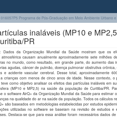
016057P5 Programa de Pós-Graduação em Meio Ambiente Urbano e I
artículas inaláveis (MP10 e MP2,5
uritiba/PR
: Dados da Organização Mundial da Saúde mostram que os efe
o atmosférica causam anualmente aproximadamente sete milhões d
ras no mundo, como resultado, em grande parte, do aumento das i
órias agudas, câncer de pulmão, doença pulmonar obstrutiva crônica,
as e acidente vascular cerebral. Desse total, aproximadamente 60
 a crianças com menos de cinco anos de idade. Nesse contexto, o 
 teve como objetivo analisar os efeitos das partículas inaláveis em 
sfera (MP10 e MP2,5) na saúde da população de Curitiba/PR. Par
-se o software AirQ+ da Organização Mundial da Saúde para estimar o
nças na qualidade do ar na saúde da população. Todos os cálculos re
rQ+ são baseados em metodologias estabelecidas por estudos epidemi
nções utilizadas no software se baseiam na revisão de estudos e
ises. Destaca-se que para essa análise foram necessários dados de