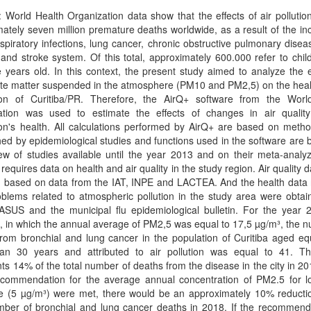
: World Health Organization data show that the effects of air polluti
ately seven million premature deaths worldwide, as a result of the in
spiratory infections, lung cancer, chronic obstructive pulmonary disea
and stroke system. Of this total, approximately 600.000 refer to chil
e years old. In this context, the present study aimed to analyze the e
ate matter suspended in the atmosphere (PM10 and PM2,5) on the heal
ion of Curitiba/PR. Therefore, the AirQ+ software from the Worl
ation was used to estimate the effects of changes in air qualit
on's health. All calculations performed by AirQ+ are based on metho
hed by epidemiological studies and functions used in the software are
ew of studies available until the year 2013 and on their meta-analy
 requires data on health and air quality in the study region. Air quality 
 based on data from the IAT, INPE and LACTEA. And the health data r
blems related to atmospheric pollution in the study area were obtai
ASUS and the municipal flu epidemiological bulletin. For the year 2
 in which the annual average of PM2,5 was equal to 17,5 µg/m³, the 
rom bronchial and lung cancer in the population of Curitiba aged eq
han 30 years and attributed to air pollution was equal to 41. Th
ts 14% of the total number of deaths from the disease in the city in 201
ommendation for the average annual concentration of PM2.5 for l
e (5 µg/m³) were met, there would be an approximately 10% reductio
mber of bronchial and lung cancer deaths in 2018. If the recommenda