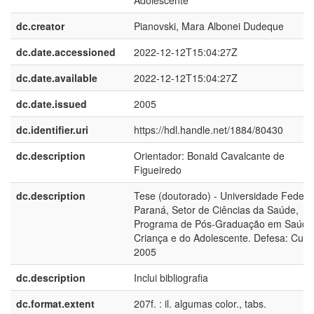
Adolescente
dc.creator
Pianovski, Mara Albonei Dudeque
dc.date.accessioned
2022-12-12T15:04:27Z
dc.date.available
2022-12-12T15:04:27Z
dc.date.issued
2005
dc.identifier.uri
https://hdl.handle.net/1884/80430
dc.description
Orientador: Bonald Cavalcante de
Figueiredo
dc.description
Tese (doutorado) - Universidade Federa
Paraná, Setor de Ciências da Saúde,
Programa de Pós-Graduação em Saúde
Criança e do Adolescente. Defesa: Curit
2005
dc.description
Inclui bibliografia
dc.format.extent
207f. : il. algumas color., tabs.