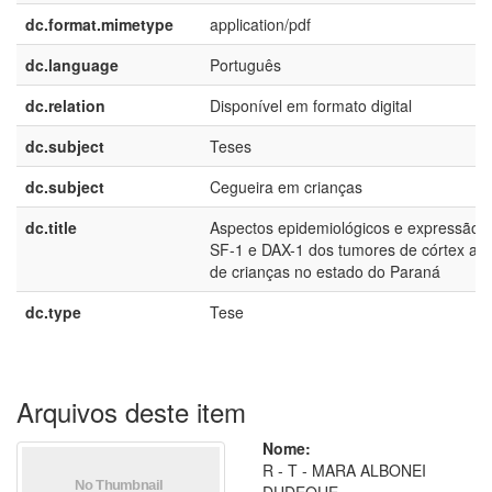
dc.format.mimetype
application/pdf
dc.language
Português
dc.relation
Disponível em formato digital
dc.subject
Teses
dc.subject
Cegueira em crianças
dc.title
Aspectos epidemiológicos e expressão 
SF-1 e DAX-1 dos tumores de córtex adr
de crianças no estado do Paraná
dc.type
Tese
Arquivos deste item
Nome:
R - T - MARA ALBONEI