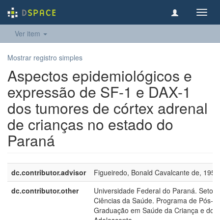
Toggl
navig
Ver item
Mostrar registro simples
Aspectos epidemiológicos e
expressão de SF-1 e DAX-1
dos tumores de córtex adrenal
de crianças no estado do
Paraná
dc.contributor.advisor
Figueiredo, Bonald Cavalcante de, 1957
dc.contributor.other
Universidade Federal do Paraná. Setor 
Ciências da Saúde. Programa de Pós-
Graduação em Saúde da Criança e do