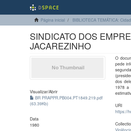
Página inicial
BIBLIOTECA TEMÁTICA: Cidadan
SINDICATO DOS EMPR
JACAREZINHO
O docum
pede in
segunda
(preside
dos dele
1978 a 
Visualizar/
Abrir
estimati
BR PRAPPR.PB004.PT1849.219.pdf
(63.39Kb)
URI
https://
Data
Collecti
1980
Violênci