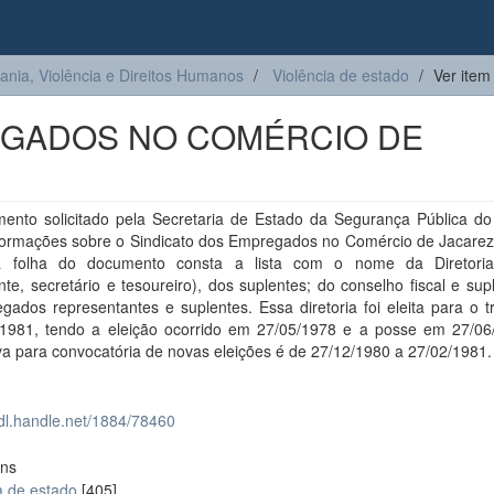
ia, Violência e Direitos Humanos
Violência de estado
Ver item
EGADOS NO COMÉRCIO DE
ento solicitado pela Secretaria de Estado da Segurança Pública do
formações sobre o Sindicato dos Empregados no Comércio de Jacarez
 folha do documento consta a lista com o nome da Diretoria
nte, secretário e tesoureiro), dos suplentes; do conselho fiscal e sup
gados representantes e suplentes. Essa diretoria foi eleita para o t
1981, tendo a eleição ocorrido em 27/05/1978 e a posse em 27/06
va para convocatória de novas eleições é de 27/12/1980 a 27/02/1981.
hdl.handle.net/1884/78460
ons
a de estado
[405]