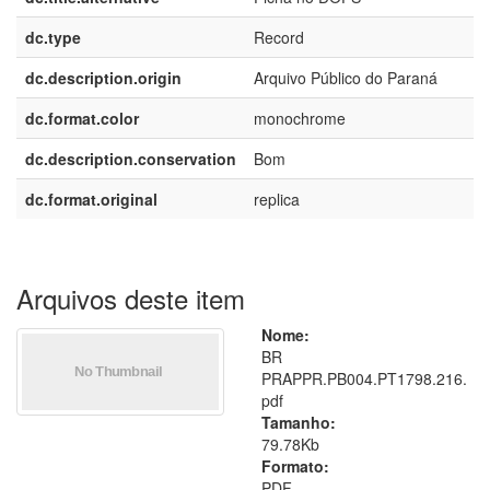
dc.type
Record
dc.description.origin
Arquivo Público do Paraná
dc.format.color
monochrome
dc.description.conservation
Bom
dc.format.original
replica
Arquivos deste item
Nome:
BR
PRAPPR.PB004.PT1798.216.
pdf
Tamanho:
79.78Kb
Formato:
PDF