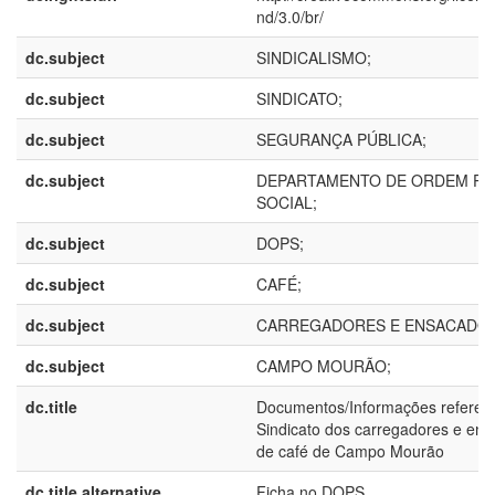
nd/3.0/br/
dc.subject
SINDICALISMO;
dc.subject
SINDICATO;
dc.subject
SEGURANÇA PÚBLICA;
dc.subject
DEPARTAMENTO DE ORDEM POL
SOCIAL;
dc.subject
DOPS;
dc.subject
CAFÉ;
dc.subject
CARREGADORES E ENSACADOR
dc.subject
CAMPO MOURÃO;
dc.title
Documentos/Informações referen
Sindicato dos carregadores e en
de café de Campo Mourão
dc.title.alternative
Ficha no DOPS