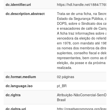
dc.identifier.uri
https://hdl.handle.net/1884/77692
dc.description.abstract
Trata-se de uma ficha, na Secreta
Estado da Segurança Pública, do
DOPS, sobre o Sindicato dos car
e ensacadores de café de Campo
A ficha traz informações sobre a 
vencedora da eleição do referido s
em 1978, com mandato até 1981
os nomes dos membros da diretori
suplentes, conselho fiscal e dele
representantes, bem como as dat
eleição, da posse e da próxima el
realizada.
dc.format.medium
02 páginas
dc.language.iso
pt_BR
dc.rights
Atribuição-NãoComercial-SemDer
Brasil
dc.rights.uri
http://creativecommons.org/licens