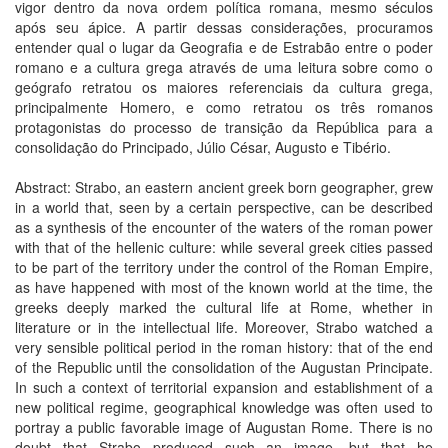
vigor dentro da nova ordem política romana, mesmo séculos
após seu ápice. A partir dessas considerações, procuramos
entender qual o lugar da Geografia e de Estrabão entre o poder
romano e a cultura grega através de uma leitura sobre como o
geógrafo retratou os maiores referenciais da cultura grega,
principalmente Homero, e como retratou os três romanos
protagonistas do processo de transição da República para a
consolidação do Principado, Júlio César, Augusto e Tibério.
Abstract: Strabo, an eastern ancient greek born geographer, grew
in a world that, seen by a certain perspective, can be described
as a synthesis of the encounter of the waters of the roman power
with that of the hellenic culture: while several greek cities passed
to be part of the territory under the control of the Roman Empire,
as have happened with most of the known world at the time, the
greeks deeply marked the cultural life at Rome, whether in
literature or in the intellectual life. Moreover, Strabo watched a
very sensible political period in the roman history: that of the end
of the Republic until the consolidation of the Augustan Principate.
In such a context of territorial expansion and establishment of a
new political regime, geographical knowledge was often used to
portray a public favorable image of Augustan Rome. There is no
doubt that Strabo produced such an image, but that he