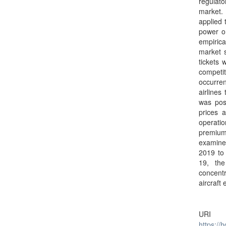
regulat
market.
applied 
power on
empirica
market s
tickets
competi
occurre
airlines
was pos
prices a
operatio
premium 
examined
2019 to 
19, the
concent
aircraft
URI
https://