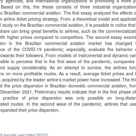
ory agencies, and international organizations in promoting a more p
 Based on this, the thesis consists of three industrial organizatio
to Brazilian commercial aviation. The first essay analyzed the effects 
 airline ticket pricing strategy. From a theoretical model and applicat
l study on the Brazilian commercial aviation, it is possible to notice that
hare can bring great benefits to airlines, such as the commercializati
 with higher prices compared to competitors. The second essay exam
tion in the Brazilian commercial aviation market has changed 
nce of the COVID-19 pandemic; especially, evaluate the behavior 
 towards their followers. From models of instrumental and dynamic vari
sible to perceive that in the first wave of the pandemic, companies
nd supply considerably. As an attempt to survive, the airlines forc
ns on more profitable routes. As a result, average ticket prices and 
acquired by the leader airline’s market power have increased. The th
 the price dispersion in Brazilian domestic commercial aviation, fr
December 2021. Preliminary results indicate that in the first phase 
 practice of price dispersion was only possible on long-dist
rated routes. In the second wave of the pandemic, airlines that use
 expanded their price dispersion.
hdl.handle.net/1884/76707