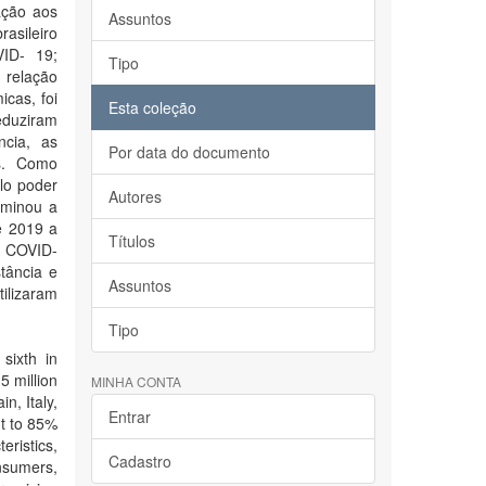
ação aos
Assuntos
asileiro
ID- 19;
Tipo
 relação
icas, foi
Esta coleção
eduziram
ncia, as
Por data do documento
s. Como
lo poder
Autores
aminou a
e 2019 a
Títulos
a COVID-
tância e
Assuntos
ilizaram
Tipo
 sixth in
5 million
MINHA CONTA
in, Italy,
Entrar
nt to 85%
eristics,
Cadastro
onsumers,