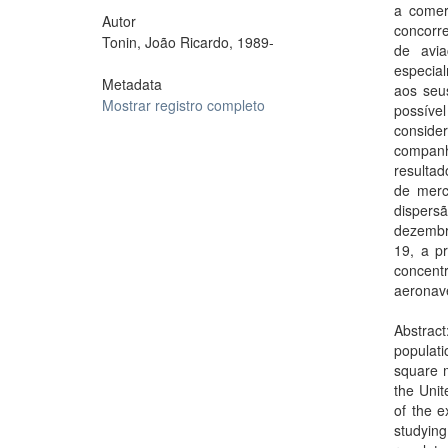
a comer
Autor
concorr
Tonin, João Ricardo, 1989-
de avi
especia
Metadata
aos seus
Mostrar registro completo
possíve
conside
compan
resulta
de merc
dispers
dezembr
19, a p
concent
aeronav
Abstract
populati
square mi
the Unit
of the e
studying