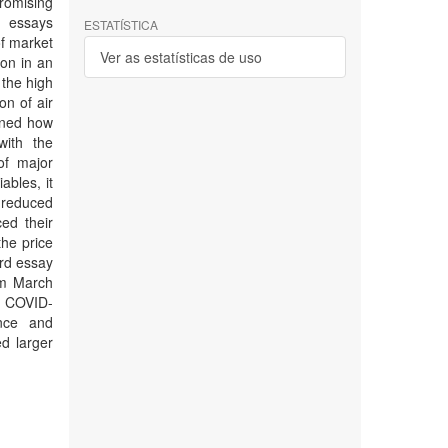
romising
n essays
ESTATÍSTICA
of market
Ver as estatísticas de uso
ion in an
 the high
on of air
ined how
with the
of major
ables, it
 reduced
ed their
the price
ird essay
om March
of COVID-
ance and
d larger