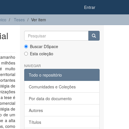
Entrar
ico
Teses
Ver item
ial
Buscar DSpace
Esta coleção
 tamanho
5 milhões
NAVEGAR
 é muito
rritorial
Todo o repositório
ortantes
atégia de
Comunidades e Coleções
izações
a tese é
Por data do documento
omercial
atégia de
Autores
ão de um
ue a alta
Títulos
as, como