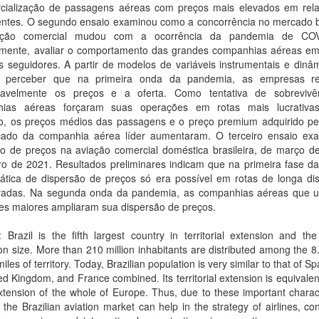
cialização de passagens aéreas com preços mais elevados em rel
entes. O segundo ensaio examinou como a concorrência no mercado br
ação comercial mudou com a ocorrência da pandemia de COV
lmente, avaliar o comportamento das grandes companhias aéreas em
 seguidores. A partir de modelos de variáveis instrumentais e dinâm
l perceber que na primeira onda da pandemia, as empresas r
ravelmente os preços e a oferta. Como tentativa de sobrevivê
hias aéreas forçaram suas operações em rotas mais lucrativa
do, os preços médios das passagens e o preço premium adquirido pe
ado da companhia aérea líder aumentaram. O terceiro ensaio ex
ão de preços na aviação comercial doméstica brasileira, de março d
o de 2021. Resultados preliminares indicam que na primeira fase d
rática de dispersão de preços só era possível em rotas de longa dis
radas. Na segunda onda da pandemia, as companhias aéreas que ut
es maiores ampliaram sua dispersão de preços.
: Brazil is the fifth largest country in territorial extension and the
on size. More than 210 million inhabitants are distributed among the 8.
les of territory. Today, Brazilian population is very similar to that of Spa
ed Kingdom, and France combined. Its territorial extension is equivale
xtension of the whole of Europe. Thus, due to these important charact
 the Brazilian aviation market can help in the strategy of airlines, c