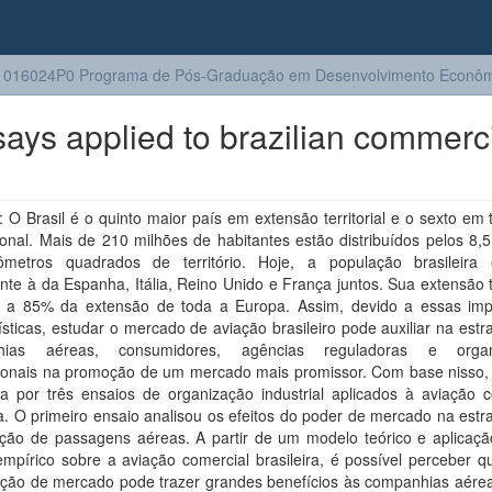
1016024P0 Programa de Pós-Graduação em Desenvolvimento Econôm
says applied to brazilian commerc
O Brasil é o quinto maior país em extensão territorial e o sexto em
onal. Mais de 210 milhões de habitantes estão distribuídos pelos 8,
ômetros quadrados de território. Hoje, a população brasileira
te à da Espanha, Itália, Reino Unido e França juntos. Sua extensão te
e a 85% da extensão de toda a Europa. Assim, devido a essas imp
ísticas, estudar o mercado de aviação brasileiro pode auxiliar na estr
hias aéreas, consumidores, agências reguladoras e organ
cionais na promoção de um mercado mais promissor. Com base nisso, 
a por três ensaios de organização industrial aplicados à aviação c
ra. O primeiro ensaio analisou os efeitos do poder de mercado na estr
cação de passagens aéreas. A partir de um modelo teórico e aplicaç
mpírico sobre a aviação comercial brasileira, é possível perceber q
pação de mercado pode trazer grandes benefícios às companhias aére