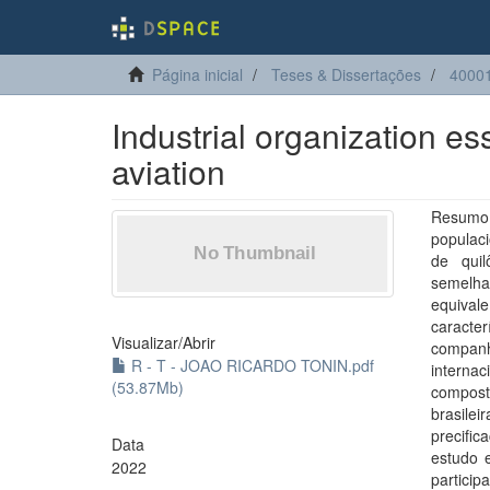
Página inicial
Teses & Dissertações
4000
Industrial organization es
aviation
Resumo: 
populaci
de quil
semelhan
equival
caracter
Visualizar/
Abrir
compan
R - T - JOAO RICARDO TONIN.pdf
interna
(53.87Mb)
compost
brasilei
precifi
Data
estudo e
2022
partici