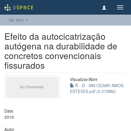
Toggl
navig
Ver item
Efeito da autocicatrização
autógena na durabilidade de
concretos convencionais
fissurados
Visualizar/
Abrir
R - D - IAN CESAR AMOS
ESTEVES.pdf (2.379Mb)
Data
2019
Autor