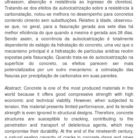
ultrassom, absorção e resistência ao ingresso de cloretos).
Tratando-se dos efeitos da autocicatrização sobre a resistência à
carbonatação, notou-se melhora no desempenho para concretos
contendo cimento sem substituições. Relativo à idade, observou-
se que, no geral, para a fissuração gerada aos sete dias há
melhor eficiência do que quando a mesma é gerada aos 28 dias.
Sendo assim, a ocorrência da autocicatrização é totalmente
dependente do estágio da hidratação do concreto, uma vez que o
mecanismo principal é a hidratação de partículas anidras recém
expostas pela fissuração. Quando trata-se de autocicatrização na
superfície do concreto, os efeitos parecem ser mais
potencializados por um outro mecanismo: a colmatação das
fissuras por precipitação de carbonatos em suas paredes.
Abstract: Concrete is one of the most produced materials in the
world because it offers good compressive strength with high
economic and technical viability. However, when subjected to
tension, this material presents limited performance, and its tensile
strength is even ignored in structural designs. Therefore, concrete
structures are susceptible to cracking, contributing to the
penetration and transport of deleterious agents, which may
compromise their durability. At the end of the nineteenth century,
a natural sealing capacity of cracks in concrete dams and pipes