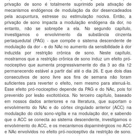
privação de sono é totalmente suprimido pela ativação de
mecanismos endógenos de modulação da dor desencadeados
pela acupuntura, estresse ou estimulação nociva. Então, a
privação de sono impacta a modulação endógena da dor, no
entanto, não se sobrepõe a ela. No segundo capítulo,
investigamos o envolvimento da substância cinzenta
periaquedutal (PAG) - que compõe o sistema descendente de
modulação da dor - e do NAc no aumento da sensibilidade à dor
induzida por restrição crônica de sono. Neste capítulo,
mostramos que a restrição crônica de sono induz um efeito pró-
nociceptivo que aumenta progressivamente do dia 3 ao dia 12
permanecendo estável a partir daí até o dia 26. E que dois dias
consecutivos de sono livre aos fins de semana não foram
suficientes para reverter o efeito, nem mesmo para atenuá-lo.
Esse efeito pró-nociceptivo depende da PAG e do NAc, pois foi
prevenido por lesão excitotóxica. No terceiro capítulo, baseado
em nossos dados anteriores e na literatura, que suportam o
envolvimento do NAc e do córtex cingulado anterior (ACC) na
modulação do ciclo sono-vigília e na modulação dor, e sabendo
que o ACC se conecta ao sistema descendente, investigamos o
envolvimento do ACC, e os mecanismos dopaminérgicos no ACC
e NAc envolvidos no efeito pró-nociceptivo da restrição de sono.