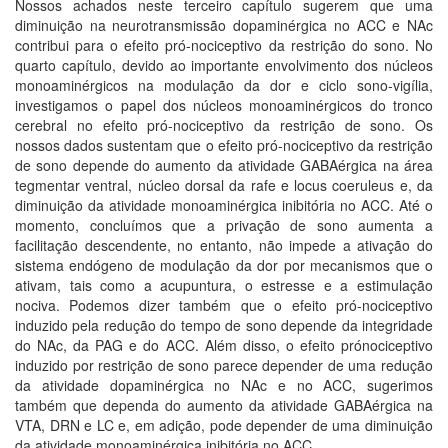
Nossos achados neste terceiro capítulo sugerem que uma
diminuição na neurotransmissão dopaminérgica no ACC e NAc
contribui para o efeito pró-nociceptivo da restrição do sono. No
quarto capítulo, devido ao importante envolvimento dos núcleos
monoaminérgicos na modulação da dor e ciclo sono-vigília,
investigamos o papel dos núcleos monoaminérgicos do tronco
cerebral no efeito pró-nociceptivo da restrição de sono. Os
nossos dados sustentam que o efeito pró-nociceptivo da restrição
de sono depende do aumento da atividade GABAérgica na área
tegmentar ventral, núcleo dorsal da rafe e locus coeruleus e, da
diminuição da atividade monoaminérgica inibitória no ACC. Até o
momento, concluímos que a privação de sono aumenta a
facilitação descendente, no entanto, não impede a ativação do
sistema endógeno de modulação da dor por mecanismos que o
ativam, tais como a acupuntura, o estresse e a estimulação
nociva. Podemos dizer também que o efeito pró-nociceptivo
induzido pela redução do tempo de sono depende da integridade
do NAc, da PAG e do ACC. Além disso, o efeito prónociceptivo
induzido por restrição de sono parece depender de uma redução
da atividade dopaminérgica no NAc e no ACC, sugerimos
também que dependa do aumento da atividade GABAérgica na
VTA, DRN e LC e, em adição, pode depender de uma diminuição
da atividade monoaminérgica inibitória no ACC.