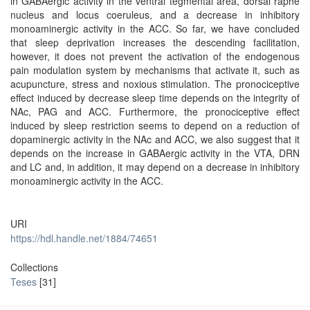
in GABAergic activity in the ventral tegmental area, dorsal raphe
nucleus and locus coeruleus, and a decrease in inhibitory
monoaminergic activity in the ACC. So far, we have concluded
that sleep deprivation increases the descending facilitation,
however, it does not prevent the activation of the endogenous
pain modulation system by mechanisms that activate it, such as
acupuncture, stress and noxious stimulation. The pronociceptive
effect induced by decrease sleep time depends on the integrity of
NAc, PAG and ACC. Furthermore, the pronociceptive effect
induced by sleep restriction seems to depend on a reduction of
dopaminergic activity in the NAc and ACC, we also suggest that it
depends on the increase in GABAergic activity in the VTA, DRN
and LC and, in addition, it may depend on a decrease in inhibitory
monoaminergic activity in the ACC.
URI
https://hdl.handle.net/1884/74651
Collections
Teses
[31]