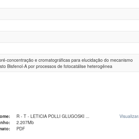
e pré-concentração e cromatográficas para elucidação do mecanismo
o Bisfenol-A por processos de fotocatálise heterogênea
ome:
R - T - LETICIA POLLI GLUGOSKI ...
Visualizar
nho:
2.207Mb
mato:
PDF