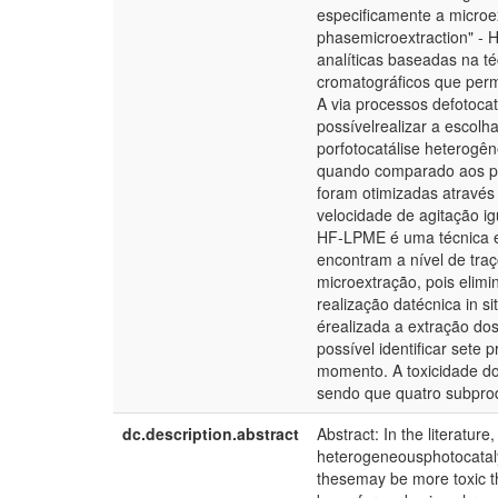
especificamente a microex
phasemicroextraction" - 
analíticas baseadas na t
cromatográficos que perm
A via processos defotocat
possívelrealizar a escolh
porfotocatálise heterogê
quando comparado aos pr
foram otimizadas através
velocidade de agitação i
HF-LPME é uma técnica e
encontram a nível de tra
microextração, pois elimi
realização datécnica in 
érealizada a extração d
possível identificar sete
momento. A toxicidade do
sendo que quatro subpro
dc.description.abstract
Abstract: In the literatur
heterogeneousphotocataly
thesemay be more toxic th