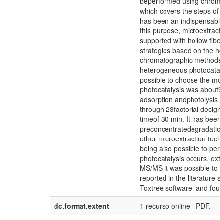
beperformed using chroma
which covers the steps of 
has been an indispensabl
this purpose, microextract
supported with hollow fib
strategies based on the h
chromatographic methods 
heterogeneous photocatal
possible to choose the m
photocatalysis was about9
adsorption andphotolysis
through 23factorial desig
timeof 30 min. It has bee
preconcentratedegradation
other microextraction tech
being also possible to pe
photocatalysis occurs, e
MS/MS it was possible to 
reported in the literature
Toxtree software, and fou
dc.format.extent
1 recurso online : PDF.