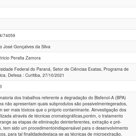
84/74059
no José Gonçalves da Silva
atricio Peralta Zamora
rsidade Federal do Paraná, Setor de Ciências Exatas, Programa de
a. Defesa : Curitiba, 27/10/2021
3
maioria dos trabalhos referente a degradação do Bisfenol-A (BPA)
nea não apresentam quais subprodutos são possivelmentegerados,
ser mais tóxicos que o próprio contaminante. Ainvestigação dos
lizada através de técnicas cromatográficas,porém, o tratamento
range as etapas de eliminação deinterferentes, extração e pré-
s, tem sido um procedimentoindispensável para o desenvolvimento
s, para tal finalidadedestaca-se as técnicas de microextração,