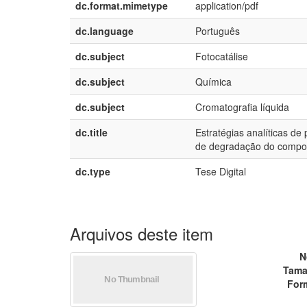
dc.format.mimetype
application/pdf
dc.language
Português
dc.subject
Fotocatálise
dc.subject
Química
dc.subject
Cromatografia líquida
dc.title
Estratégias analíticas d
de degradação do compost
dc.type
Tese Digital
Arquivos deste item
N
Tama
For