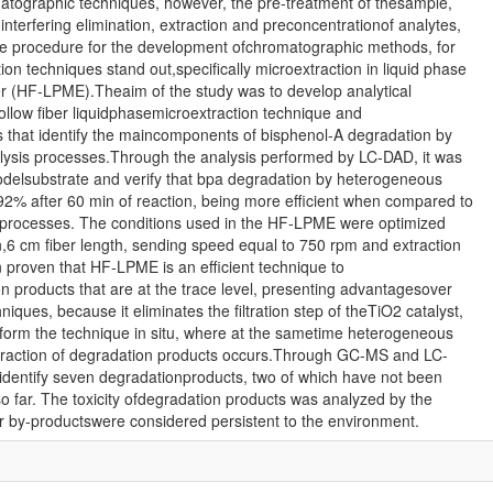
tographic techniques, however, the pre-treatment of thesample,
interfering elimination, extraction and preconcentrationof analytes,
e procedure for the development ofchromatographic methods, for
ion techniques stand out,specifically microextraction in liquid phase
er (HF-LPME).Theaim of the study was to develop analytical
ollow fiber liquidphasemicroextraction technique and
that identify the maincomponents of bisphenol-A degradation by
ysis processes.Through the analysis performed by LC-DAD, it was
odelsubstrate and verify that bpa degradation by heterogeneous
2% after 60 min of reaction, being more efficient when compared to
 processes. The conditions used in the HF-LPME were optimized
n,6 cm fiber length, sending speed equal to 750 rpm and extraction
n proven that HF-LPME is an efficient technique to
 products that are at the trace level, presenting advantagesover
niques, because it eliminates the filtration step of theTiO2 catalyst,
rform the technique in situ, where at the sametime heterogeneous
xtraction of degradation products occurs.Through GC-MS and LC-
identify seven degradationproducts, two of which have not been
 so far. The toxicity ofdegradation products was analyzed by the
r by-productswere considered persistent to the environment.