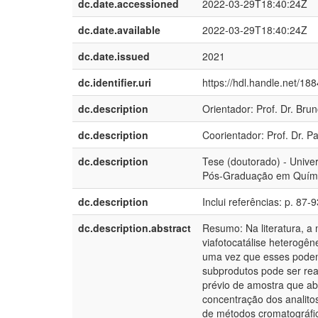
dc.date.accessioned
2022-03-29T18:40:24Z
dc.date.available
2022-03-29T18:40:24Z
dc.date.issued
2021
dc.identifier.uri
https://hdl.handle.net/18
dc.description
Orientador: Prof. Dr. Bru
dc.description
Coorientador: Prof. Dr. P
dc.description
Tese (doutorado) - Unive
Pós-Graduação em Químic
dc.description
Inclui referências: p. 87-9
dc.description.abstract
Resumo: Na literatura, a 
viafotocatálise heterogê
uma vez que esses podem 
subprodutos pode ser rea
prévio de amostra que ab
concentração dos analito
de métodos cromatográfico