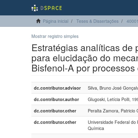
Página inicial
Teses & Dissertações
4000
Mostrar registro simples
Estratégias analíticas de
para elucidação do meca
Bisfenol-A por processos 
dc.contributor.advisor
Silva, Bruno José Gonçal
dc.contributor.author
Glugoski, Letícia Polli, 19
dc.contributor.other
Peralta Zamora, Patricio 
dc.contributor.other
Universidade Federal do
Química