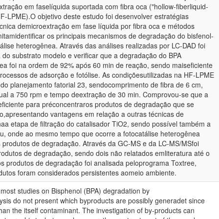
tração em faselíquida suportada com fibra oca ("hollow-fiberliquid-
HF-LPME).O objetivo deste estudo foi desenvolver estratégias
écnica demicroextração em fase líquida por fibra oca e métodos
itamidentificar os principais mecanismos de degradação do bisfenol-
álise heterogênea. Através das análises realizadas por LC-DAD foi
a do substrato modelo e verificar que a degradação do BPA
nea foi na ordem de 92% após 60 min de reação, sendo maiseficiente
ocessos de adsorção e fotólise. As condiçõesutilizadas na HF-LPME
 do planejamento fatorial 23, sendocomprimento de fibra de 6 cm,
gual a 750 rpm e tempo deextração de 30 min. Comprovou-se que a
ficiente para préconcentraros produtos de degradação que se
ço,apresentando vantagens em relação a outras técnicas de
naa etapa de filtração do catalisador TiO2, sendo possível também a
situ, onde ao mesmo tempo que ocorre a fotocatálise heterogênea
os produtos de degradação. Através da GC-MS e da LC-MS/MSfoi
 produtos de degradação, sendo dois não relatados emliteratura até o
s produtos de degradação foi analisada peloprograma Toxtree,
dutos foram considerados persistentes aomeio ambiente.
e, most studies on Bisphenol (BPA) degradation by
sis do not present which byproducts are possibly generadet since
an the itself contaminant. The investigation of by-products can