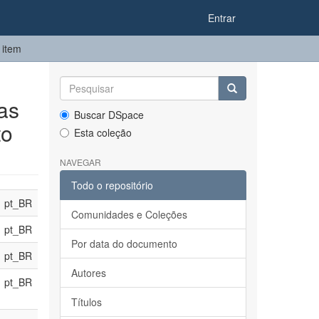
Entrar
 item
as
Buscar DSpace
to
Esta coleção
NAVEGAR
Todo o repositório
pt_BR
Comunidades e Coleções
pt_BR
Por data do documento
pt_BR
Autores
pt_BR
Títulos