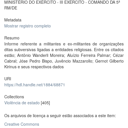
MINISTÉRIO DO EXÉRCITO - III EXÉRCITO - COMANDO DA 5ª
RM/DE
Metadata
Mostrar registro completo
Resumo
Informe referente a militantes e ex-militantes de organizações
ditas subversivas ligadas a entidades religiosas. Entre os citados
estão; Antônio Wanderli Moreira; Aluízio Ferreira Palmar; Cézar
Cabral; Jóse Pedro Bispo, Juvêncio Mazzarollo; Gernot Gilberto
Kirinus e seus respectivos dados
URI
https://hdl.handle.net/1884/68871
Collections
Violência de estado
[405]
Os arquivos de licença a seguir estão associados a este item:
Creative Commons