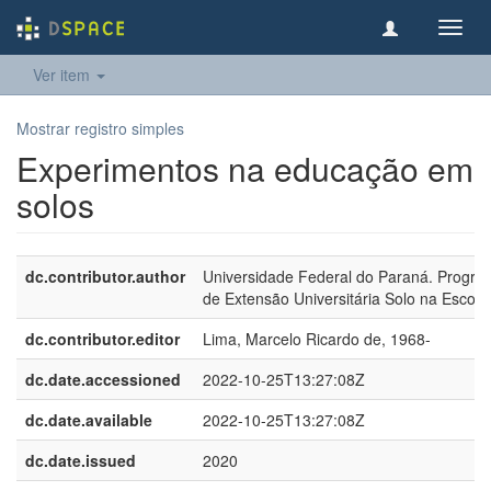
Toggl
navig
Ver item
Mostrar registro simples
Experimentos na educação em
solos
dc.contributor.author
Universidade Federal do Paraná. Progr
de Extensão Universitária Solo na Escola
dc.contributor.editor
Lima, Marcelo Ricardo de, 1968-
dc.date.accessioned
2022-10-25T13:27:08Z
dc.date.available
2022-10-25T13:27:08Z
dc.date.issued
2020