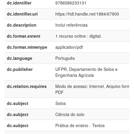
dc.identifier
9786586233131
dc.identifier.uri
https://hdl.handle.net/1884/67900
dc.description
Inclui referências
dc.format.extent
1 recurso online : digital.
dc.format.mimetype
application/pdf
dc.language
Português
dc.publisher
UFPR, Departamento de Solos e
Engenharia Agrícola
dc.relation.requires
Modo de acesso: Internet. Arquivo forma
PDF
dc.subject
Solos
dc.subject
Ciência do solo
dc.subject
Prática de ensino - Textos