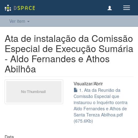
Toggl
navig
Ver item
Ata de instalação da Comissão
Especial de Execução Sumária
- Aldo Fernandes e Athos
Abilhôa
Visualizar/
Abrir
1. Ata da Reunião da
Comissão Especial que
instaurou o Inquérito contra
Aldo Fernandes e Athos de
Santa Tereza Abilhoa.pdf
(675.6Kb)
Data