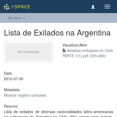
Toggl
navig
Ver item
Lista de Exilados na Argentina
Visualizar/
Abrir
Asilados embajada en Chile
PARTE 1(1).pdf (355.4Kb)
Data
2012-07-30
Metadata
Mostrar registro completo
Resumo
Lista de exilados de diversas nacionalidades latino-americanas
na embaixada da Argentina no Chile. Não consta nem autoria,