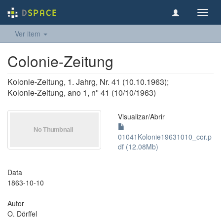
Toggl
navig
Ver item
Colonie-Zeitung
Kolonie-Zeitung, 1. Jahrg, Nr. 41 (10.10.1963);
Kolonie-Zeitung, ano 1, nº 41 (10/10/1963)
Visualizar/
Abrir
01041Kolonie19631010_cor.p
df (12.08Mb)
Data
1863-10-10
Autor
O. Dörffel