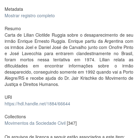
Metadata
Mostrar registro completo
Resumo
Carta de Lilian Clotilde Ruggia sobre o desaparecimento de seu
irmão Enrique Ernesto Ruggia. Enrique partiu da Argentina com
os irmãos Joel e Daniel José de Carvalho junto com Onofre Pinto
e José Lavecchia para entrarem clandestinamente no Brasil,
foram mortos nessa tentativa em 1974. Lilian relata as
dificuldades em encontrar informações sobre o irmão
desaparecido, conseguindo somente em 1992 quando vai a Porto
Alegre/RS e recebe ajuda do Dr. Jair Krischke do Movimento de
Justiça e Direitos Humanos.
URI
https://hdl.handle.net/1884/66644
Collections
Movimentos da Sociedade Civil
[347]
Os arquivos de licença a seguir estão associados a este item: