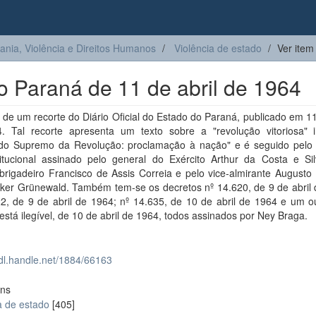
ia, Violência e Direitos Humanos
Violência de estado
Ver item
do Paraná de 11 de abril de 1964
 de um recorte do Diário Oficial do Estado do Paraná, publicado em 11
. Tal recorte apresenta um texto sobre a "revolução vitoriosa" in
o Supremo da Revolução: proclamação à nação" e é seguido pelo 
titucional assinado pelo general do Exército Arthur da Costa e Sil
-brigadeiro Francisco de Assis Correia e pelo vice-almirante August
er Grünewald. Também tem-se os decretos nº 14.620, de 9 de abril 
2, de 9 de abril de 1964; nº 14.635, de 10 de abril de 1964 e um ou
stá ilegível, de 10 de abril de 1964, todos assinados por Ney Braga.
hdl.handle.net/1884/66163
ons
a de estado
[405]