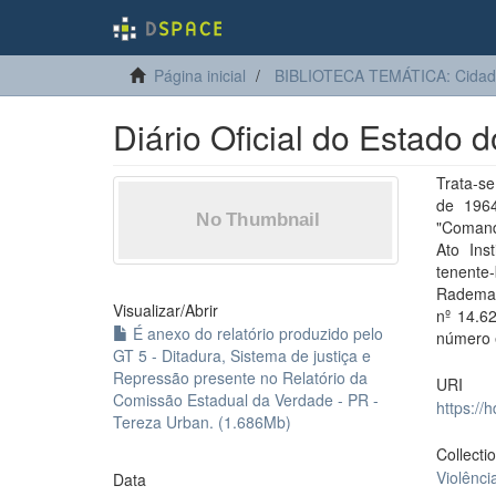
Página inicial
BIBLIOTECA TEMÁTICA: Cidadan
Diário Oficial do Estado 
Trata-se
de 1964
"Comand
Ato Ins
tenente
Rademak
Visualizar/
Abrir
nº 14.62
É anexo do relatório produzido pelo
número e
GT 5 - Ditadura, Sistema de justiça e
Repressão presente no Relatório da
URI
Comissão Estadual da Verdade - PR -
https://
Tereza Urban. (1.686Mb)
Collecti
Violênci
Data