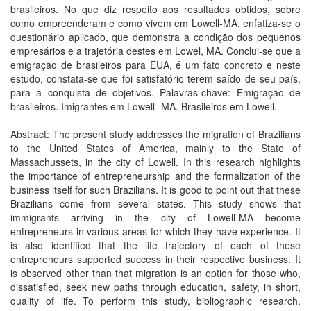
brasileiros. No que diz respeito aos resultados obtidos, sobre
como empreenderam e como vivem em Lowell-MA, enfatiza-se o
questionário aplicado, que demonstra a condição dos pequenos
empresários e a trajetória destes em Lowel, MA. Conclui-se que a
emigração de brasileiros para EUA, é um fato concreto e neste
estudo, constata-se que foi satisfatório terem saído de seu país,
para a conquista de objetivos. Palavras-chave: Emigração de
brasileiros. Imigrantes em Lowell- MA. Brasileiros em Lowell.
Abstract: The present study addresses the migration of Brazilians
to the United States of America, mainly to the State of
Massachussets, in the city of Lowell. In this research highlights
the importance of entrepreneurship and the formalization of the
business itself for such Brazilians. It is good to point out that these
Brazilians come from several states. This study shows that
immigrants arriving in the city of Lowell-MA become
entrepreneurs in various areas for which they have experience. It
is also identified that the life trajectory of each of these
entrepreneurs supported success in their respective business. It
is observed other than that migration is an option for those who,
dissatisfied, seek new paths through education, safety, in short,
quality of life. To perform this study, bibliographic research,