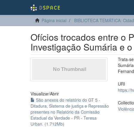
Página inicial
BIBLIOTECA TEMÁTICA: Cidadan
Ofícios trocados entre o
Investigação Sumária e o 
Trata-s
Sumária 
Fernand
URI
https://
Visualizar/
Abrir
São anexos do relatório do GT 5 -
Collecti
Ditadura, Sistema de justiça e Repressão
Violênci
presentes no Relatório da Comissão
Estadual da Verdade - PR - Teresa
Urban. (1.712Mb)