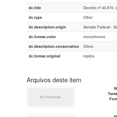
dc.title
Decreto nº 40.570,
dc.type
Other
dc.description.origin
Senado Federal - Se
dc.format.color
monochrome
dc.description.conservation
Ótimo
dc.format.original
replica
Arquivos deste item
N
Tama
For
N