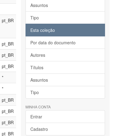
Assuntos
Tipo
pt_BR
Esta coleção
Por data do documento
pt_BR
pt_BR
Autores
pt_BR
Títulos
*
Assuntos
*
Tipo
pt_BR
MINHA CONTA
pt_BR
Entrar
pt_BR
Cadastro
pt_BR