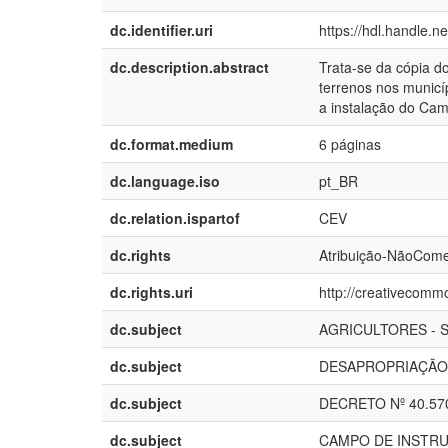
dc.identifier.uri
https://hdl.handle.
dc.description.abstract
Trata-se da cópia d
terrenos nos municí
a instalação do Ca
dc.format.medium
6 páginas
dc.language.iso
pt_BR
dc.relation.ispartof
CEV
dc.rights
Atribuição-NãoComer
dc.rights.uri
http://creativecommo
dc.subject
AGRICULTORES - 
dc.subject
DESAPROPRIAÇÃO
dc.subject
DECRETO Nº 40.57
dc.subject
CAMPO DE INSTR