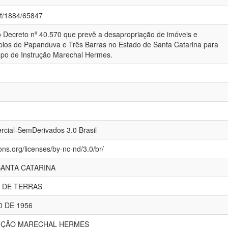
net/1884/65847
o Decreto nº 40.570 que prevê a desapropriação de imóveis e
pios de Papanduva e Três Barras no Estado de Santa Catarina para
mpo de Instrução Marechal Hermes.
cial-SemDerivados 3.0 Brasil
ns.org/licenses/by-nc-nd/3.0/br/
SANTA CATARINA
 DE TERRAS
0 DE 1956
UÇÃO MARECHAL HERMES