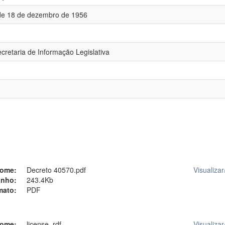
 de 18 de dezembro de 1956
cretaria de Informação Legislativa
ome:
Decreto 40570.pdf
Visualizar
nho:
243.4Kb
mato:
PDF
ome:
license_rdf
Visualizar