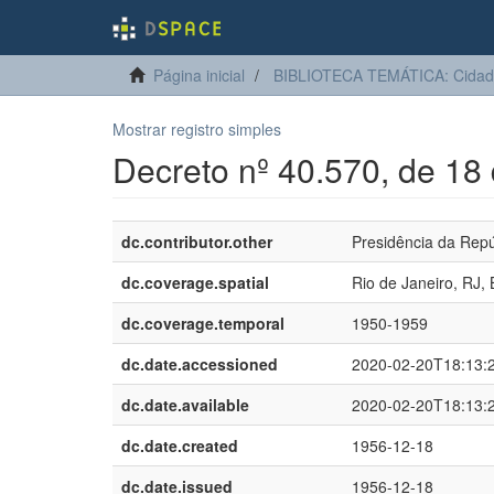
Página inicial
BIBLIOTECA TEMÁTICA: Cidadan
Mostrar registro simples
Decreto nº 40.570, de 1
dc.contributor.other
Presidência da Repú
dc.coverage.spatial
Rio de Janeiro, RJ, 
dc.coverage.temporal
1950-1959
dc.date.accessioned
2020-02-20T18:13:
dc.date.available
2020-02-20T18:13:
dc.date.created
1956-12-18
dc.date.issued
1956-12-18