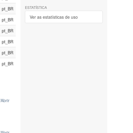
ESTATÍSTICA
pt_BR
Ver as estatísticas de uso
pt_BR
pt_BR
pt_BR
pt_BR
pt_BR
/
Abrir
/
Abrir