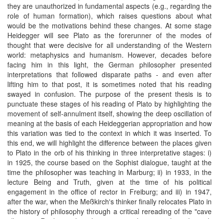
they are unauthorized in fundamental aspects (e.g., regarding the
role of human formation), which raises questions about what
would be the motivations behind these changes. At some stage
Heidegger will see Plato as the forerunner of the modes of
thought that were decisive for all understanding of the Western
world: metaphysics and humanism. However, decades before
facing him in this light, the German philosopher presented
interpretations that followed disparate paths - and even after
lifting him to that post, it is sometimes noted that his reading
swayed in confusion. The purpose of the present thesis is to
punctuate these stages of his reading of Plato by highlighting the
movement of self-annulment itself, showing the deep oscillation of
meaning at the basis of each Heideggerian appropriation and how
this variation was tied to the context in which it was inserted. To
this end, we will highlight the difference between the places given
to Plato in the orb of his thinking in three interpretative stages: i)
in 1925, the course based on the Sophist dialogue, taught at the
time the philosopher was teaching in Marburg; ii) in 1933, in the
lecture Being and Truth, given at the time of his political
engagement in the office of rector in Freiburg; and iii) in 1947,
after the war, when the Meßkirch's thinker finally relocates Plato in
the history of philosophy through a critical rereading of the "cave