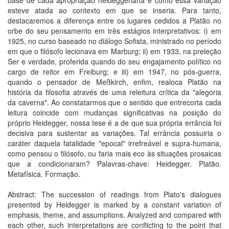
base de cada apropriação heideggeriana e como essa variação
esteve atada ao contexto em que se inseria. Para tanto,
destacaremos a diferença entre os lugares cedidos a Platão no
orbe do seu pensamento em três estágios interpretativos: i) em
1925, no curso baseado no diálogo Sofista, ministrado no período
em que o filósofo lecionava em Marburg; ii) em 1933, na preleção
Ser e verdade, proferida quando do seu engajamento político no
cargo de reitor em Freiburg; e iii) em 1947, no pós-guerra,
quando o pensador de Meßkirch, enfim, realoca Platão na
história da filosofia através de uma releitura crítica da "alegoria
da caverna". Ao constatarmos que o sentido que entrecorta cada
leitura coincide com mudanças significativas na posição do
próprio Heidegger, nossa tese é a de que sua própria errância foi
decisiva para sustentar as variações. Tal errância possuiria o
caráter daquela fatalidade "epocal" irrefreável e supra-humana,
como pensou o filósofo, ou faria mais eco às situações prosaicas
que a condicionaram? Palavras-chave: Heidegger. Platão.
Metafísica. Formação.
Abstract: The succession of readings from Plato's dialogues
presented by Heidegger is marked by a constant variation of
emphasis, theme, and assumptions. Analyzed and compared with
each other, such interpretations are conflicting to the point that