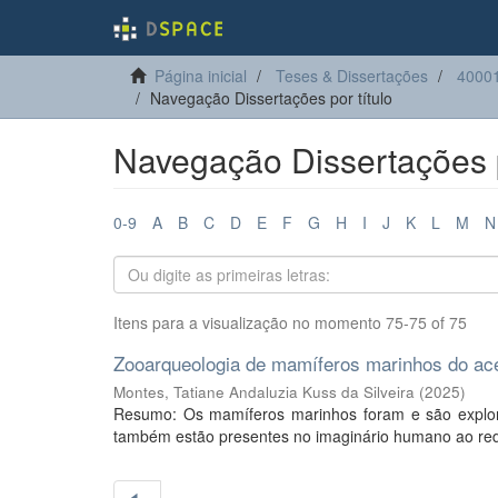
Página inicial
Teses & Dissertações
40001
Navegação Dissertações por título
Navegação Dissertações p
0-9
A
B
C
D
E
F
G
H
I
J
K
L
M
N
Itens para a visualização no momento 75-75 of 75
Zooarqueologia de mamíferos marinhos do ac
Montes, Tatiane Andaluzia Kuss da Silveira
(
2025
)
Resumo: Os mamíferos marinhos foram e são explora
também estão presentes no imaginário humano ao redo