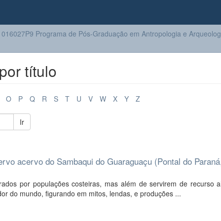
016027P9 Programa de Pós-Graduação em Antropologia e Arqueolog
or título
O
P
Q
R
S
T
U
V
W
X
Y
Z
Ir
ervo acervo do Sambaqui do Guaraguaçu (Pontal do Paraná
dos por populações costeiras, mas além de servirem de recurso al
r do mundo, figurando em mitos, lendas, e produções ...