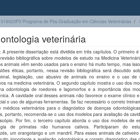
016023P3 Programa de Pós-Graduação em Ciências Veterinárias
ntologia veterinária
A presente dissertação está dividida em três capítulos. O primeiro 
evisão bibliográfica sobre modelos de estudo na Medicina Veterinári
os animais vêm sendo usados para o ensino há muito tempo, mas isso
ões éticas, portanto, nessa revisão bibliográfica será discutido so
nimal, legislação, uso abusivo de animais no ensino e o uso de
ivos na medicina veterinária. O segundo capítulo mostra o uso dos m
na odontologia de roedores e lagomorfos e a importância dos mo
línica. A cavidade oral desses animais não favorece o exame clínico e
ial o uso de algumas ferramentas. Se faz necessário o correto trein
e médicos veterinários para o diagnóstico de doenças odontológica
s, portanto, recomenda-se o uso dos modelos para avaliação da cavid
scópio. Por fim, o terceiro capítulo aborda o uso dos modelos de e
logia de primatas não humanos cativos. Participaram do estu
zés, um orangotango e um mandril. Para esses animais de cativeir
uito importante a avaliação odontológica e correto diagnóstico das 