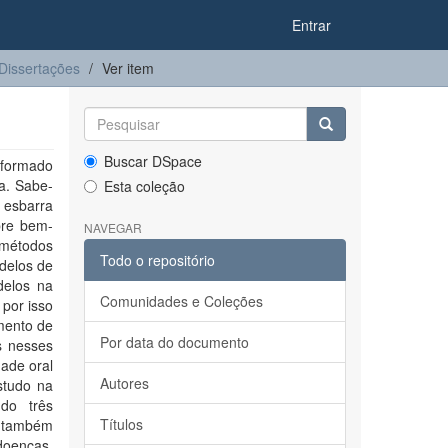
Entrar
Dissertações
Ver item
Buscar DSpace
é formado
a. Sabe-
Esta coleção
 esbarra
bre bem-
NAVEGAR
 métodos
Todo o repositório
odelos de
delos na
Comunidades e Coleções
 por isso
amento de
Por data do documento
s nesses
ade oral
Autores
studo na
do três
Títulos
o também
doenças.