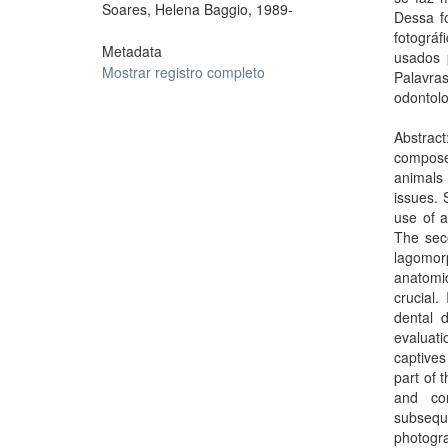
Soares, Helena Baggio, 1989-
Dessa fo
fotográ
Metadata
usados 
Mostrar registro completo
Palavra
odontolo
Abstract
compose
animals 
issues. 
use of a
The seco
lagomorp
anatomic
crucial.
dental 
evaluati
captive
part of 
and cor
subsequ
photogra