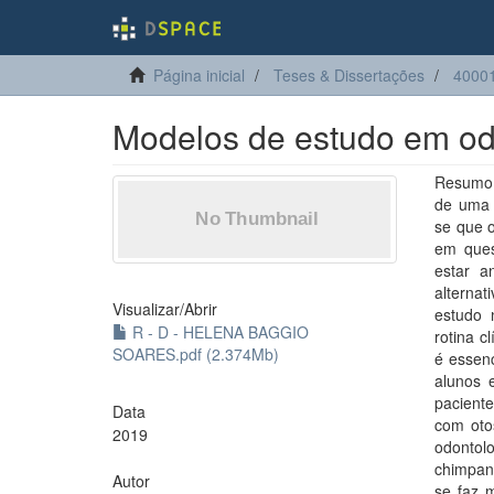
Página inicial
Teses & Dissertações
40001
Modelos de estudo em odo
Resumo: 
de uma r
se que 
em quest
estar a
alternat
Visualizar/
Abrir
estudo 
R - D - HELENA BAGGIO
rotina c
SOARES.pdf (2.374Mb)
é essenc
alunos 
paciente
Data
com oto
2019
odonto
chimpan
Autor
se faz m