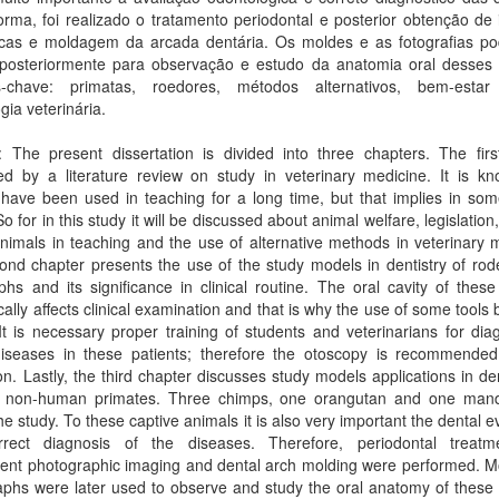
rma, foi realizado o tratamento periodontal e posterior obtenção de
ficas e moldagem da arcada dentária. Os moldes e as fotografias p
posteriormente para observação e estudo da anatomia oral desses 
s-chave: primatas, roedores, métodos alternativos, bem-estar
gia veterinária.
: The present dissertation is divided into three chapters. The firs
d by a literature review on study in veterinary medicine. It is kn
have been used in teaching for a long time, but that implies in som
So for in this study it will be discussed about animal welfare, legislation
nimals in teaching and the use of alternative methods in veterinary 
nd chapter presents the use of the study models in dentistry of rod
hs and its significance in clinical routine. The oral cavity of thes
ally affects clinical examination and that is why the use of some tool
 It is necessary proper training of students and veterinarians for dia
diseases in these patients; therefore the otoscopy is recommended 
on. Lastly, the third chapter discusses study models applications in den
s non-human primates. Three chimps, one orangutan and one mand
the study. To these captive animals it is also very important the dental e
rect diagnosis of the diseases. Therefore, periodontal treat
ent photographic imaging and dental arch molding were performed. M
phs were later used to observe and study the oral anatomy of these 