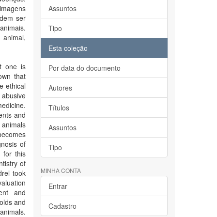
 imagens
Assuntos
odem ser
animais.
Tipo
 animal,
Esta coleção
t one is
Por data do documento
own that
e ethical
Autores
, abusive
medicine.
Títulos
ents and
e animals
Assuntos
s becomes
gnosis of
Tipo
for this
tistry of
MINHA CONTA
rel took
valuation
Entrar
ment and
olds and
Cadastro
animals.