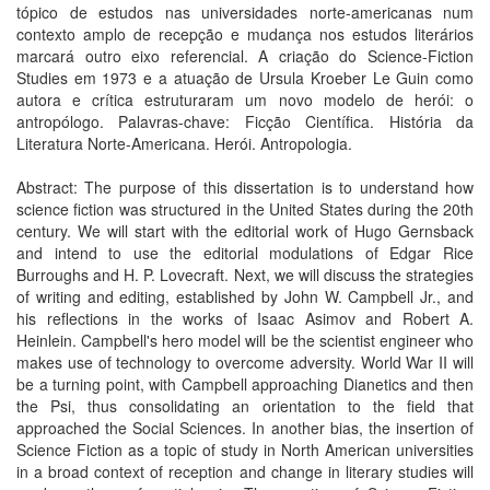
tópico de estudos nas universidades norte-americanas num
contexto amplo de recepção e mudança nos estudos literários
marcará outro eixo referencial. A criação do Science-Fiction
Studies em 1973 e a atuação de Ursula Kroeber Le Guin como
autora e crítica estruturaram um novo modelo de herói: o
antropólogo. Palavras-chave: Ficção Científica. História da
Literatura Norte-Americana. Herói. Antropologia.
Abstract: The purpose of this dissertation is to understand how
science fiction was structured in the United States during the 20th
century. We will start with the editorial work of Hugo Gernsback
and intend to use the editorial modulations of Edgar Rice
Burroughs and H. P. Lovecraft. Next, we will discuss the strategies
of writing and editing, established by John W. Campbell Jr., and
his reflections in the works of Isaac Asimov and Robert A.
Heinlein. Campbell's hero model will be the scientist engineer who
makes use of technology to overcome adversity. World War II will
be a turning point, with Campbell approaching Dianetics and then
the Psi, thus consolidating an orientation to the field that
approached the Social Sciences. In another bias, the insertion of
Science Fiction as a topic of study in North American universities
in a broad context of reception and change in literary studies will