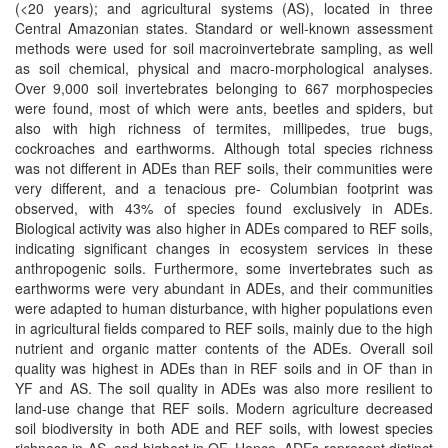
(<20 years); and agricultural systems (AS), located in three
Central Amazonian states. Standard or well-known assessment
methods were used for soil macroinvertebrate sampling, as well
as soil chemical, physical and macro-morphological analyses.
Over 9,000 soil invertebrates belonging to 667 morphospecies
were found, most of which were ants, beetles and spiders, but
also with high richness of termites, millipedes, true bugs,
cockroaches and earthworms. Although total species richness
was not different in ADEs than REF soils, their communities were
very different, and a tenacious pre- Columbian footprint was
observed, with 43% of species found exclusively in ADEs.
Biological activity was also higher in ADEs compared to REF soils,
indicating significant changes in ecosystem services in these
anthropogenic soils. Furthermore, some invertebrates such as
earthworms were very abundant in ADEs, and their communities
were adapted to human disturbance, with higher populations even
in agricultural fields compared to REF soils, mainly due to the high
nutrient and organic matter contents of the ADEs. Overall soil
quality was highest in ADEs than in REF soils and in OF than in
YF and AS. The soil quality in ADEs was also more resilient to
land-use change that REF soils. Modern agriculture decreased
soil biodiversity in both ADE and REF soils, with lowest species