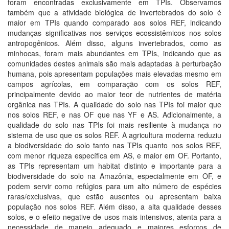
foram encontradas exclusivamente em TPIs. Observamos
também que a atividade biológica de invertebrados do solo é
maior em TPIs quando comparado aos solos REF, indicando
mudanças significativas nos serviços ecossistêmicos nos solos
antropogênicos. Além disso, alguns invertebrados, como as
minhocas, foram mais abundantes em TPIs, indicando que as
comunidades destes animais são mais adaptadas à perturbação
humana, pois apresentam populações mais elevadas mesmo em
campos agrícolas, em comparação com os solos REF,
principalmente devido ao maior teor de nutrientes de matéria
orgânica nas TPIs. A qualidade do solo nas TPIs foi maior que
nos solos REF, e nas OF que nas YF e AS. Adicionalmente, a
qualidade do solo nas TPIs foi mais resiliente à mudança no
sistema de uso que os solos REF. A agricultura moderna reduziu
a biodiversidade do solo tanto nas TPIs quanto nos solos REF,
com menor riqueza específica em AS, e maior em OF. Portanto,
as TPIs representam um habitat distinto e importante para a
biodiversidade do solo na Amazônia, especialmente em OF, e
podem servir como refúgios para um alto número de espécies
raras/exclusivas, que estão ausentes ou apresentam baixa
população nos solos REF. Além disso, a alta qualidade desses
solos, e o efeito negative de usos mais intensivos, atenta para a
necessidade de manejo adequado e maiores esforços de