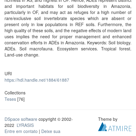
richness in AS, and highest in OF. Hence, ADEs represent distinct
and important habitats for soil biodiversity in Amazonia,
particularly in OF, and may act as refuges for a high number of
rare/exclusive soil invertebrate species which are absent or
present only in low populations in REF soils. Furthermore, the
high quality of these soils, and the negative effects of modern land
uses implies the need for proper management and enhanced
conservation efforts in ADEs in Amazonia. Keywords: Soil biology.
ADEs. Soil macrofauna. Ecosystem services. Tropical forest.
Land-use change.
URI
https://hdl.handle.net/1884/61887
Collections
Teses
[76]
DSpace software
copyright © 2002-
Theme by
2022
LYRASIS
Entre em contato
|
Deixe sua