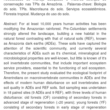
conservação nas TPIs da Amazônia. . Palavras-chave: Biologia
do solo. TPIs. Macrofauna do solo. Serviços ecossistêmicos.
Floresta tropical. Mudança do uso do solo.
Abstract: For at least 10,000 years human activities has been
modifying the Amazonian rainforest. Pre-Columbian settlements
strongly altered the landscape, building a new habitat in the
natural forest contrasting with that of natural soils (REF), known
as Amazonia dark earths (ADEs). These soils have captured the
attention of the scientific community, and currently several
characteristics of ADEs such as it's chemical, mineralogical and
microbiological properties are well-known, but little is known of it's
soil invertebrate communities, that include important ecosystem
service providers, essential to the functioning of soil ecosystem.
Therefore, the present study evaluated the ecological footprint of
Amerindians on macroinvertebrate communities in ADEs and the
effects of modern human disturbance on soil invertebrates and
soil quality in ADEs and REF soils. Soil sampling was undertaken
in 18 paired sites (9 ADEs and 9 REF), with three levels of human
disturbance: old forests (OF) consisting of secondary forests in
advanced stage of regeneration (>20 years); young forests (YF)
consisting of secondary forests in early stage of regeneration