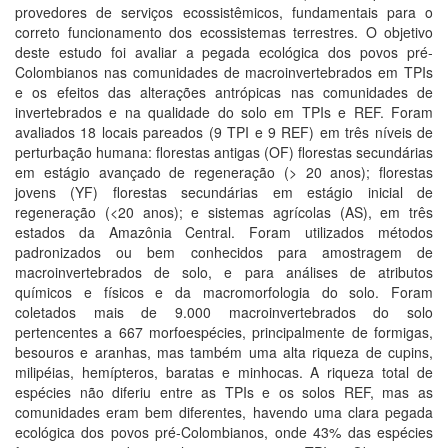
provedores de serviços ecossistêmicos, fundamentais para o
correto funcionamento dos ecossistemas terrestres. O objetivo
deste estudo foi avaliar a pegada ecológica dos povos pré-
Colombianos nas comunidades de macroinvertebrados em TPIs
e os efeitos das alterações antrópicas nas comunidades de
invertebrados e na qualidade do solo em TPIs e REF. Foram
avaliados 18 locais pareados (9 TPI e 9 REF) em três níveis de
perturbação humana: florestas antigas (OF) florestas secundárias
em estágio avançado de regeneração (> 20 anos); florestas
jovens (YF) florestas secundárias em estágio inicial de
regeneração (<20 anos); e sistemas agrícolas (AS), em três
estados da Amazônia Central. Foram utilizados métodos
padronizados ou bem conhecidos para amostragem de
macroinvertebrados de solo, e para análises de atributos
químicos e físicos e da macromorfologia do solo. Foram
coletados mais de 9.000 macroinvertebrados do solo
pertencentes a 667 morfoespécies, principalmente de formigas,
besouros e aranhas, mas também uma alta riqueza de cupins,
milipéias, hemípteros, baratas e minhocas. A riqueza total de
espécies não diferiu entre as TPIs e os solos REF, mas as
comunidades eram bem diferentes, havendo uma clara pegada
ecológica dos povos pré-Colombianos, onde 43% das espécies