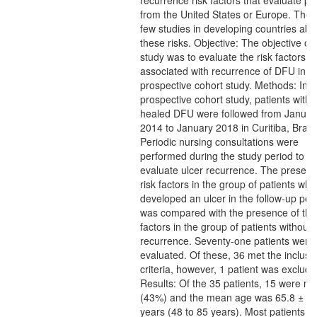
recurrence risk factors that evaluate pa
from the United States or Europe. Ther
few studies in developing countries abo
these risks. Objective: The objective of 
study was to evaluate the risk factors
associated with recurrence of DFU in a
prospective cohort study. Methods: In a
prospective cohort study, patients with
healed DFU were followed from Januar
2014 to January 2018 in Curitiba, Brazil
Periodic nursing consultations were
performed during the study period to
evaluate ulcer recurrence. The presenc
risk factors in the group of patients who
developed an ulcer in the follow-up per
was compared with the presence of th
factors in the group of patients without
recurrence. Seventy-one patients were
evaluated. Of these, 36 met the inclusi
criteria, however, 1 patient was exclude
Results: Of the 35 patients, 15 were ma
(43%) and the mean age was 65.8 ± 10
years (48 to 85 years). Most patients a