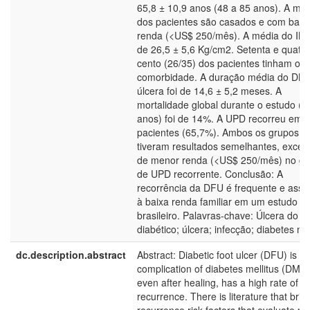
65,8 ± 10,9 anos (48 a 85 anos). A mai
dos pacientes são casados e com baix
renda (<US$ 250/mês). A média do IMC
de 26,5 ± 5,6 Kg/cm2. Setenta e quatro
cento (26/35) dos pacientes tinham out
comorbidade. A duração média do DM 
úlcera foi de 14,6 ± 5,2 meses. A
mortalidade global durante o estudo (4
anos) foi de 14%. A UPD recorreu em 
pacientes (65,7%). Ambos os grupos
tiveram resultados semelhantes, excet
de menor renda (<US$ 250/mês) no gr
de UPD recorrente. Conclusão: A
recorrência da DFU é frequente e asso
à baixa renda familiar em um estudo
brasileiro. Palavras-chave: Úlcera do p
diabético; úlcera; infecção; diabetes mel
dc.description.abstract
Abstract: Diabetic foot ulcer (DFU) is a
complication of diabetes mellitus (DM) 
even after healing, has a high rate of
recurrence. There is literature that brin