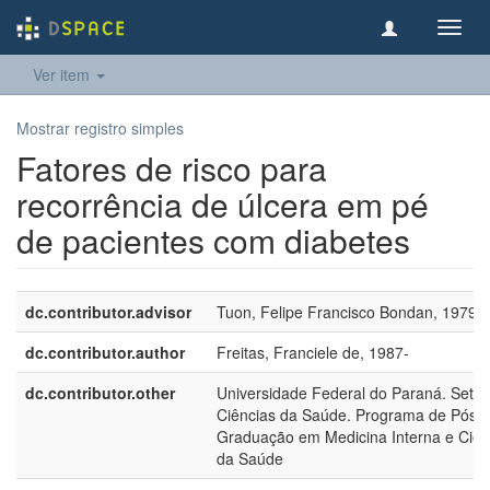
Toggl
navig
Ver item
Mostrar registro simples
Fatores de risco para
recorrência de úlcera em pé
de pacientes com diabetes
dc.contributor.advisor
Tuon, Felipe Francisco Bondan, 1979-
dc.contributor.author
Freitas, Franciele de, 1987-
dc.contributor.other
Universidade Federal do Paraná. Setor
Ciências da Saúde. Programa de Pós-
Graduação em Medicina Interna e Ciên
da Saúde