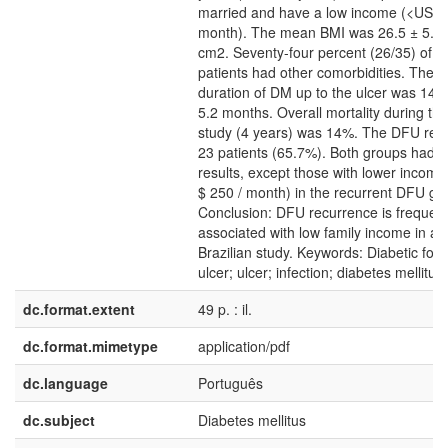
married and have a low income (<US $ 
month). The mean BMI was 26.5 ± 5.6 
cm2. Seventy-four percent (26/35) of t
patients had other comorbidities. The 
duration of DM up to the ulcer was 14.6
5.2 months. Overall mortality during the
study (4 years) was 14%. The DFU reli
23 patients (65.7%). Both groups had si
results, except those with lower incom
$ 250 / month) in the recurrent DFU gr
Conclusion: DFU recurrence is frequen
associated with low family income in a
Brazilian study. Keywords: Diabetic foot
ulcer; ulcer; infection; diabetes mellitus.
dc.format.extent
49 p. : il.
dc.format.mimetype
application/pdf
dc.language
Português
dc.subject
Diabetes mellitus