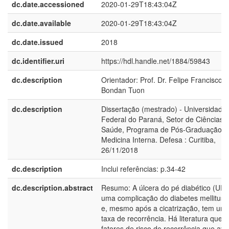
dc.date.accessioned
2020-01-29T18:43:04Z
dc.date.available
2020-01-29T18:43:04Z
dc.date.issued
2018
dc.identifier.uri
https://hdl.handle.net/1884/59843
dc.description
Orientador: Prof. Dr. Felipe Francisco
Bondan Tuon
dc.description
Dissertação (mestrado) - Universidade
Federal do Paraná, Setor de Ciências 
Saúde, Programa de Pós-Graduação 
Medicina Interna. Defesa : Curitiba,
26/11/2018
dc.description
Inclui referências: p.34-42
dc.description.abstract
Resumo: A úlcera do pé diabético (UPD
uma complicação do diabetes mellitus 
e, mesmo após a cicatrização, tem uma
taxa de recorrência. Há literatura que t
fatores de risco de recorrência que ava