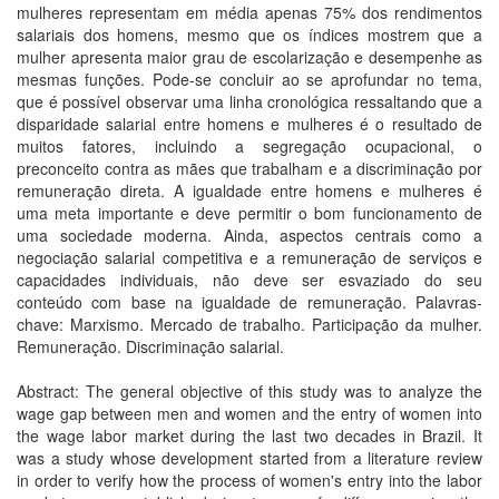
mulheres representam em média apenas 75% dos rendimentos
salariais dos homens, mesmo que os índices mostrem que a
mulher apresenta maior grau de escolarização e desempenhe as
mesmas funções. Pode-se concluir ao se aprofundar no tema,
que é possível observar uma linha cronológica ressaltando que a
disparidade salarial entre homens e mulheres é o resultado de
muitos fatores, incluindo a segregação ocupacional, o
preconceito contra as mães que trabalham e a discriminação por
remuneração direta. A igualdade entre homens e mulheres é
uma meta importante e deve permitir o bom funcionamento de
uma sociedade moderna. Ainda, aspectos centrais como a
negociação salarial competitiva e a remuneração de serviços e
capacidades individuais, não deve ser esvaziado do seu
conteúdo com base na igualdade de remuneração. Palavras-
chave: Marxismo. Mercado de trabalho. Participação da mulher.
Remuneração. Discriminação salarial.
Abstract: The general objective of this study was to analyze the
wage gap between men and women and the entry of women into
the wage labor market during the last two decades in Brazil. It
was a study whose development started from a literature review
in order to verify how the process of women's entry into the labor