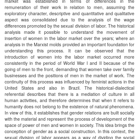
market was established in terms of differences in the
remuneration of their work in relation to men, assuming the
exploratory character, descriptive and quantitative and qualitative
aspect was consolidated due to the analysis of the wage
differences promoted by the sexual division of labor. The historical
analysis made it possible to understand the movement of
insertion of women in the labor market over the years; where an
analysis in the Marxist molds provided an important foundation for
understanding this process. It can be observed that the
introduction of women into the labor market occurred more
consistently in the period of World War I and II because of the
going of men to the front, demanding that women take over family
businesses and the positions of men in the market of work. The
continuity of this process was influenced by feminist actions in the
United States and also in Brazil. The historical-dialectical
referential describes that there is a mediation of culture in all
human activities, and therefore determines that when it refers to
humanity does not belong to the existence of natural phenomena.
In view of this, it establishes that gender relations are built socially
with the material and represent the process of development of the
space of power of men and women in society. This idea brings the
conception of gender as a social construction. In this context, the
sexual division of labor appears as a way of dividing the social