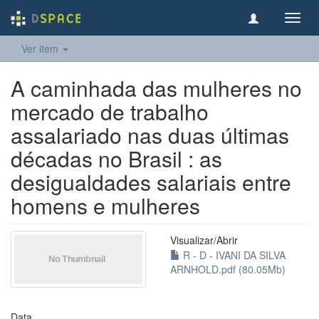
Toggl
navig
Ver item
A caminhada das mulheres no
mercado de trabalho
assalariado nas duas últimas
décadas no Brasil : as
desigualdades salariais entre
homens e mulheres
Visualizar/
Abrir
R - D - IVANI DA SILVA
ARNHOLD.pdf (80.05Mb)
Data