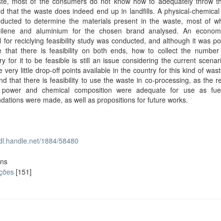
te, most of the consumers do not know how to adequately throw t
 that the waste does indeed end up in landfills. A physical-chemical
ducted to determine the materials present in the waste, most of w
pilene and aluminium for the chosen brand analysed. An econom
l for reciclying feasibility study was conducted, and although it was po
e that there is feasibility on both ends, how to collect the number
y for it to be feasible is still an issue considering the current scena
e very little drop-off points available in the country for this kind of wast
nd that there is feasibility to use the waste in co-processing, as the re
ic power and chemical composition were adequate for use as fu
ations were made, as well as propositions for future works.
hdl.handle.net/1884/58480
ons
ações
[151]