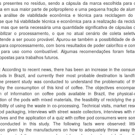
is presentes no resíduo, sendo a cápsula da marca escolhida para 
a em sua maior parte de polipropileno e uma pequena fração de alumí
da análise de viabilidade econômica e técnica para reciclagem do 
se que há viabilidade técnica e econômica para a realização da reci
 mas que seria necessária uma quantidade significativa de cápsulas 
abilizar o processamento, o que no atual cenário de coleta seleti
 tende a ser pouco provável. Apurou-se também a possibilidade de de
 para coprocessamento, com bons resultados de poder calorífico e co
 para uso como combustível. Algumas recomendações foram feita
postas para trabalhos futuros.
: According to recent news, there has been an increase in the consu
ods in Brazil, and currently their most probable destination is landfi
 the present study was conducted to understand the problematic of t
 by the consumption of this kind of coffee. The objectives encompa
on of information on coffee pods available in Brazil, the physical-
ion of the pods with mixed materials, the feasibility of reciclying the
ibility of using the waste in co-processing. Technical visits, market re
od packaging, interviews with street waste collectors, interviews with r
ives and the application of a quiz with coffee pod consumers were so
 conducted in this study. The following facts were observed: litt
tion given by the manufacturers on how to adequately throw away th