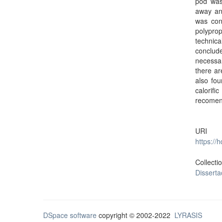
pod was
away and
was con
polypro
technica
conclud
necessar
there ar
also fou
calorif
recomend
URI
https://
Collecti
Dissert
DSpace software
copyright © 2002-2022
LYRASIS