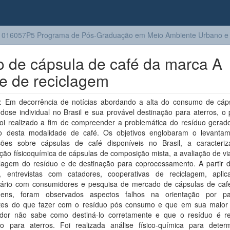
016057P5 Programa de Pós-Graduação em Meio Ambiente Urbano e I
o de cápsula de café da marca A
de de reciclagem
 Em decorrência de notícias abordando a alta do consumo de cáp
dose individual no Brasil e sua provável destinação para aterros, o
foi realizado a fim de compreender a problemática do resíduo gerad
 desta modalidade de café. Os objetivos englobaram o levanta
ções sobre cápsulas de café disponíveis no Brasil, a caracteri
ão físicoquímica de cápsulas de composição mista, a avaliação de vi
clagem do resíduo e de destinação para coprocessamento. A partir de
s, entrevistas com catadores, cooperativas de reciclagem, apli
nário com consumidores e pesquisa de mercado de cápsulas de caf
gens, foram observados aspectos falhos na orientação por pa
ntes do que fazer com o resíduo pós consumo e que em sua maior 
dor não sabe como destiná-lo corretamente e que o resíduo é r
do para aterros. Foi realizada análise físico-química para deter