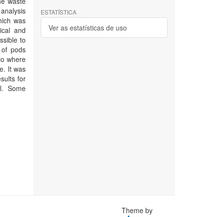
he waste
 analysis
ESTATÍSTICA
hich was
Ver as estatísticas de uso
ical and
ssible to
 of pods
rio where
e. It was
sults for
el. Some
Theme by