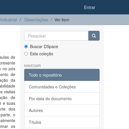
Entrar
ndustrial
Dissertações
Ver item
Buscar DSpace
Esta coleção
sulas de
 presente
NAVEGAR
o no pós
mento de
Todo o repositório
zação da
abilidade
Comunidades e Coleções
 visitas
cação de
Por data do documento
é e suas
rte dos
Autores
parte, o
ealmente
Títulos
minar os