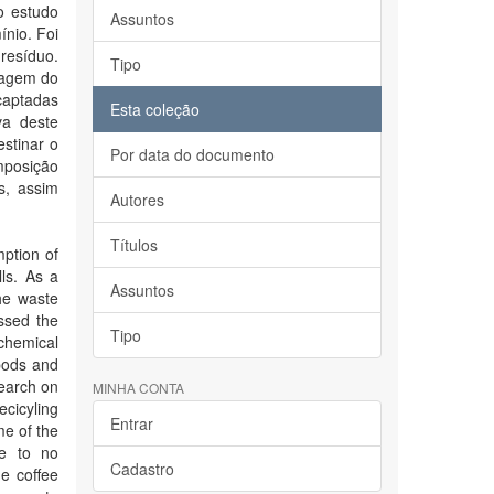
o estudo
Assuntos
nio. Foi
resíduo.
Tipo
clagem do
captadas
Esta coleção
va deste
stinar o
Por data do documento
mposição
s, assim
Autores
Títulos
mption of
lls. As a
Assuntos
he waste
ssed the
Tipo
chemical
 pods and
search on
MINHA CONTA
ecicyling
Entrar
me of the
le to no
Cadastro
e coffee