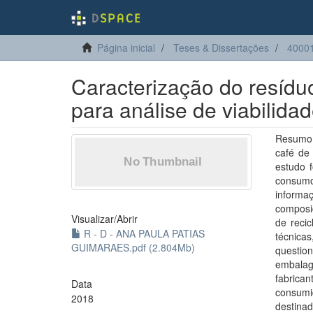
Página inicial
Teses & Dissertações
40001
Caracterização do resídu
para análise de viabilida
Resumo:
café de 
estudo 
consumo
informa
composiç
Visualizar/
Abrir
de reci
R - D - ANA PAULA PATIAS
técnica
GUIMARAES.pdf (2.804Mb)
questio
embala
fabrica
Data
consumi
2018
destina