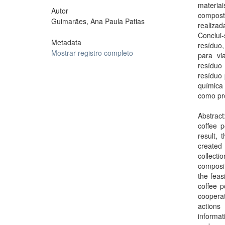
materia
Autor
compost
Guimarães, Ana Paula Patias
realiza
Conclui-
Metadata
resíduo,
Mostrar registro completo
para vi
resíduo
resíduo
química
como pro
Abstract
coffee p
result,
created
collecti
composit
the feas
coffee p
cooperat
actions
informa