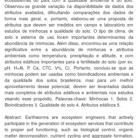
ecossistemas do país com a qualidade ambiental e do solo.
Observou-se grande variação na disponibilidade de dados dos
atributos avaliados, dificultando comparações dos dados de
forma mais geral, e, portanto, elaborou-se uma proposta de
atributos que devem ser medidos em campo e laboratório em
estudos de minhocas e qualidade do solo. O tipo de clima, de
solo e sistema de uso foram importantes determinantes da
abundância de minhocas. Além disso, encontrou-se uma relação
significativa entre a abundância de minhocas e atributos
ambientais como temperatura, precipitação e altitude, e com
atributos edáficos importantes para a fertilidade do solo (por ex.
pH, H+Al, P, Ca, CTC, V%, C). Portanto, concluiu-se que as
minhocas podem ser usadas como bioindicadores ambientais e
da qualidade dos solos brasileiros, mas para um melhor
aproveitamento desse potencial, devem ser levantados dados
mais completos de atributos edáficos e ambientais nos estudos
visando esse propósito. Palavras-chave: Minhocas 1. Solos 2.
Bioindicadores 3. Qualidade do solo 4. Atributos edáficos 5.
Abstract: Earthworms are ecosystem engineers that actively
participate in the generation of ecosystem services that contribute
to proper soil functioning, such as biological control, organic
matter decomposition, nutrient cycling and aggregate formation,