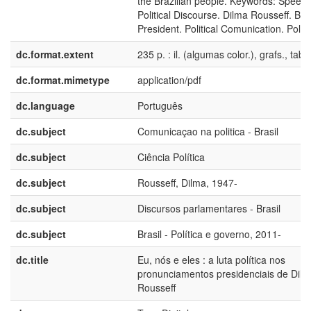
the Brazilian people. Keywords: Speech
Political Discourse. Dilma Rousseff. Braz
President. Political Comunication. Politi
dc.format.extent
235 p. : il. (algumas color.), grafs., tabs
dc.format.mimetype
application/pdf
dc.language
Português
dc.subject
Comunicaçao na politica - Brasil
dc.subject
Ciência Política
dc.subject
Rousseff, Dilma, 1947-
dc.subject
Discursos parlamentares - Brasil
dc.subject
Brasil - Política e governo, 2011-
dc.title
Eu, nós e eles : a luta política nos
pronunciamentos presidenciais de Dil
Rousseff