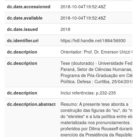
dc.date.accessioned
2018-10-04T19:52:48Z
dc.date.available
2018-10-04T19:52:48Z
dc.date.issued
2018
dc.identifier.uri
https://hdl.handle.net/1884/56930
dc.description
Orientador: Prof. Dr. Emerson Urizzi Ce
dc.description
Tese (doutorado) - Universidade Feder
Paraná, Setor de Ciências Humanas,
Programa de Pós-Graduação em Ciênc
Política. Defesa : Curitiba, 25/04/2018
dc.description
Inclui referências: p.232-235
dc.description.abstract
Resumo: A presente tese aborda a
construção das figuras do "eu", do "nós
do "ele/eles" e a luta política entre elas
materializada nos pronunciamentos
proferidos por Dilma Rousseff durante 
exercício da Presidência da República,