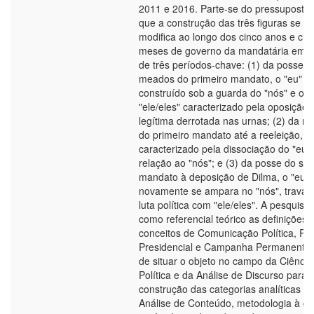
2011 e 2016. Parte-se do pressuposto
que a construção das três figuras se
modifica ao longo dos cinco anos e cin
meses de governo da mandatária em r
de três períodos-chave: (1) da posse a
meados do primeiro mandato, o "eu" é
construído sob a guarda do "nós" e o
"ele/eles" caracterizado pela oposição
legítima derrotada nas urnas; (2) da m
do primeiro mandato até a reeleição,
caracterizado pela dissociação do "eu"
relação ao "nós"; e (3) da posse do s
mandato à deposição de Dilma, o "eu"
novamente se ampara no "nós", trava
luta política com "ele/eles". A pesquisa u
como referencial teórico as definições 
conceitos de Comunicação Política, Ret
Presidencial e Campanha Permanente, 
de situar o objeto no campo da Ciência
Política e da Análise de Discurso para 
construção das categorias analíticas p
Análise de Conteúdo, metodologia à qu