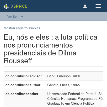
Toggl
navig
Ver item
Mostrar registro simples
Eu, nós e eles : a luta política
nos pronunciamentos
presidenciais de Dilma
Rousseff
dc.contributor.advisor
Cervi, Emerson Urizzi
dc.contributor.author
Gandin, Lucas, 1982-
dc.contributor.other
Universidade Federal do Paraná. Setor
Ciências Humanas. Programa de Pós-
Graduação em Ciência Política