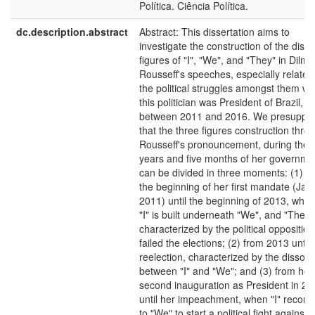
Política. Ciência Política.
dc.description.abstract
Abstract: This dissertation aims to
investigate the construction of the discu
figures of "I", "We", and "They" in Dilma
Rousseff's speeches, especially related
the political struggles amongst them w
this politician was President of Brazil,
between 2011 and 2016. We presuppo
that the three figures construction thro
Rousseff's pronouncement, during the f
years and five months of her governme
can be divided in three moments: (1) f
the beginning of her first mandate (Jan
2011) until the beginning of 2013, when
"I" is built underneath "We", and "They" 
characterized by the political oppositio
failed the elections; (2) from 2013 until
reelection, characterized by the dissoci
between "I" and "We"; and (3) from her
second inauguration as President in 20
until her impeachment, when "I" reconn
to "We" to start a political fight against