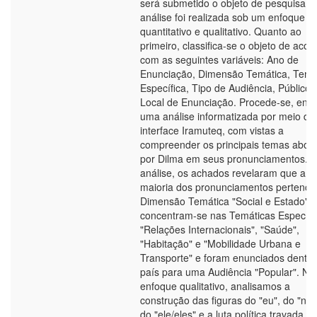
será submetido o objeto de pesquisa. 
análise foi realizada sob um enfoque
quantitativo e qualitativo. Quanto ao
primeiro, classifica-se o objeto de acor
com as seguintes variáveis: Ano de
Enunciação, Dimensão Temática, Temá
Específica, Tipo de Audiência, Público 
Local de Enunciação. Procede-se, entã
uma análise informatizada por meio da
interface Iramuteq, com vistas a
compreender os principais temas abor
por Dilma em seus pronunciamentos. 
análise, os achados revelaram que a
maioria dos pronunciamentos pertenc
Dimensão Temática "Social e Estado",
concentram-se nas Temáticas Específi
"Relações Internacionais", "Saúde",
"Habitação" e "Mobilidade Urbana e
Transporte" e foram enunciados dentro
país para uma Audiência "Popular". No
enfoque qualitativo, analisamos a
construção das figuras do "eu", do "nós
do "ele/eles" e a luta política travada e