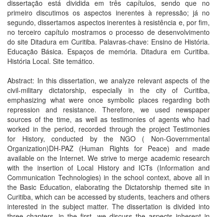
dissertação está dividida em três capítulos, sendo que no
primeiro discutimos os aspectos inerentes à repressão; já no
segundo, dissertamos aspectos inerentes à resistência e, por fim,
no terceiro capítulo mostramos o processo de desenvolvimento
do site Ditadura em Curitiba. Palavras-chave: Ensino de História.
Educação Básica. Espaços de memória. Ditadura em Curitiba.
História Local. Site temático.
Abstract: In this dissertation, we analyze relevant aspects of the
civil-military dictatorship, especially in the city of Curitiba,
emphasizing what were once symbolic places regarding both
repression and resistance. Therefore, we used newspaper
sources of the time, as well as testimonies of agents who had
worked in the period, recorded through the project Testimonies
for History, conducted by the NGO ( Non-Governmental
Organization)DH-PAZ (Human Rights for Peace) and made
available on the Internet. We strive to merge academic research
with the insertion of Local History and ICTs (Information and
Communication Technologies) in the school context, above all in
the Basic Education, elaborating the Dictatorship themed site in
Curitiba, which can be accessed by students, teachers and others
interested in the subject matter. The dissertation is divided into
three chapters, in the first, we discuss the aspects inherent in