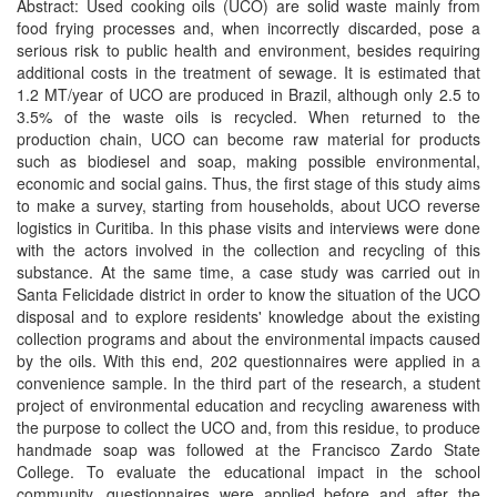
Abstract: Used cooking oils (UCO) are solid waste mainly from
food frying processes and, when incorrectly discarded, pose a
serious risk to public health and environment, besides requiring
additional costs in the treatment of sewage. It is estimated that
1.2 MT/year of UCO are produced in Brazil, although only 2.5 to
3.5% of the waste oils is recycled. When returned to the
production chain, UCO can become raw material for products
such as biodiesel and soap, making possible environmental,
economic and social gains. Thus, the first stage of this study aims
to make a survey, starting from households, about UCO reverse
logistics in Curitiba. In this phase visits and interviews were done
with the actors involved in the collection and recycling of this
substance. At the same time, a case study was carried out in
Santa Felicidade district in order to know the situation of the UCO
disposal and to explore residents' knowledge about the existing
collection programs and about the environmental impacts caused
by the oils. With this end, 202 questionnaires were applied in a
convenience sample. In the third part of the research, a student
project of environmental education and recycling awareness with
the purpose to collect the UCO and, from this residue, to produce
handmade soap was followed at the Francisco Zardo State
College. To evaluate the educational impact in the school
community, questionnaires were applied before and after the