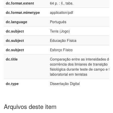
dc.format.extent
64 p. : il., tabs.
dc.format.mimetype
application/pdf
dc.language
Português
dc.subject
Tenis (Jogo)
dc.subject
Educação Física
dc.subject
Esforço Físico
dc.title
Comparação entre as intensidades de
ocorrência dos limiares de transição
fisiológica durante teste de campo e te
laboratorial em tenistas
dc.type
Dissertação Digital
Arquivos deste item