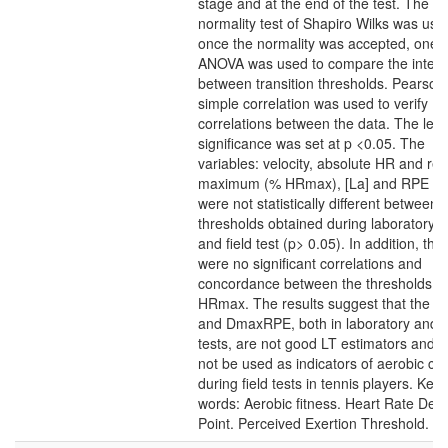
stage and at the end of the test. The
normality test of Shapiro Wilks was use
once the normality was accepted, one-
ANOVA was used to compare the intens
between transition thresholds. Pearson
simple correlation was used to verify
correlations between the data. The leve
significance was set at p <0.05. The
variables: velocity, absolute HR and rel
maximum (% HRmax), [La] and RPE sc
were not statistically different between 
thresholds obtained during laboratory t
and field test (p> 0.05). In addition, the
were no significant correlations and
concordance between the thresholds f
HRmax. The results suggest that the 
and DmaxRPE, both in laboratory and f
tests, are not good LT estimators and 
not be used as indicators of aerobic ca
during field tests in tennis players. Key-
words: Aerobic fitness. Heart Rate Defl
Point. Perceived Exertion Threshold.