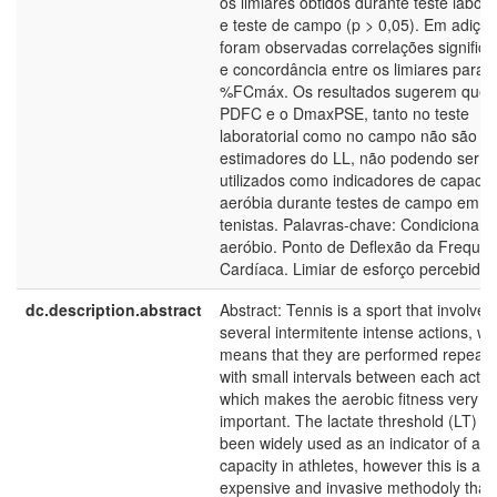
os limiares obtidos durante teste labora
e teste de campo (p > 0,05). Em adiçã
foram observadas correlações significa
e concordância entre os limiares para 
%FCmáx. Os resultados sugerem que 
PDFC e o DmaxPSE, tanto no teste
laboratorial como no campo não são b
estimadores do LL, não podendo ser
utilizados como indicadores de capaci
aeróbia durante testes de campo em
tenistas. Palavras-chave: Condicionam
aeróbio. Ponto de Deflexão da Frequên
Cardíaca. Limiar de esforço percebido.
dc.description.abstract
Abstract: Tennis is a sport that involves
several intermitente intense actions, wh
means that they are performed repeate
with small intervals between each actio
which makes the aerobic fitness very
important. The lactate threshold (LT) h
been widely used as an indicator of aer
capacity in athletes, however this is an
expensive and invasive methodoly that 