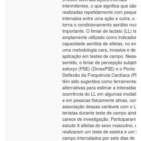
intermitentes, o que significa que são
realizadas repetidamente com pequen
intervalos entre uma ação e outra, o q
torna o condicionamento aeróbio muito
importante. O limiar de lactato (LL) tem
amplamente utilizado como indicador d
capacidade aeróbia de atletas, no enta
uma metodologia cara, invasiva e de dif
aplicação em testes de campo. Nesse
sentido, o limiar de percepção subjetiv
esforço (PSE) (DmaxPSE) e o Ponto d
Deflexão da Frequência Cardíaca (PD
têm sido sugeridos como ferramentas
alternativas para estimar a intensidade
ocorrência do LL em algumas modalid
e em pessoas fisicamente ativas, cont
associação dessas variáveis com o LL
tenistas durante teste de campo ainda
carece de investigação. Participaram d
estudo 9 atletas do sexo masculino, os
realizaram um teste de esteira e um te
campo intercalados por sete dias de