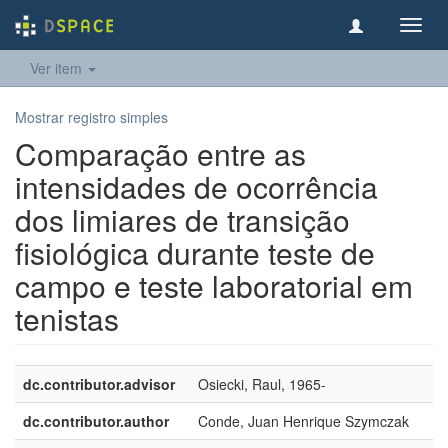
Toggl
navig
Ver item
Mostrar registro simples
Comparação entre as
intensidades de ocorrência
dos limiares de transição
fisiológica durante teste de
campo e teste laboratorial em
tenistas
dc.contributor.advisor
Osiecki, Raul, 1965-
dc.contributor.author
Conde, Juan Henrique Szymczak