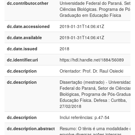
dc.contributor.other
Universidade Federal do Paraná. Setor
Ciências Biológicas. Programa de Pós-
Graduação em Educação Física
dc.date.accessioned
2019-01-31T14:06:41Z
dc.date.available
2019-01-31T14:06:41Z
dc.date.issued
2018
dc.identifier.uri
https://hdl.handle.net/1884/56089
dc.description
Orientador: Prof. Dr. Raul Osiecki
dc.description
Dissertação (mestrado) - Universidade
Federal do Paraná, Setor de Ciências
Biológicas, Programa de Pós-Graduaç
Educação Física. Defesa : Curitiba,
27/02/2018
dc.description
Inclui referências: p.47-54
dc.description.abstract
Resumo: O tênis é uma modalidade qu
envolve diversas ações intensas