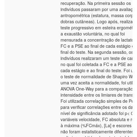
recuperação. Na primeira sessão os
indivíduos passaram por uma avaliaçã
antropométrica (estatura, massa corpor
dobras cutâneas). Logo após, realizar
teste progressivo em esteira ergométri
a exaustão voluntária, no qual foi
mensurada a concentração de lactato ([
FC e a PSE ao final de cada estágio e 
final do teste. Na segunda sessão, os
indivíduos realizaram um teste de cam
no qual foi coletada a FC e a PSE ao fi
cada estágio e ao final do teste. Foi uti
o teste de normalidade de Shapiro Wilk
uma vez aceita a normalidade, foi utili
ANOVA One-Way para a comparação d
intensidade entre os limiares de transiç
Foi utilizada correlação simples de Pe
para verificar correlações entre os dad
nível de significância adotado foi p< 0.
variáveis velocidade, FC absoluta e rela
à máxima (%FCmáx), [La] e escores d
não foram estatisticamente diferentes 