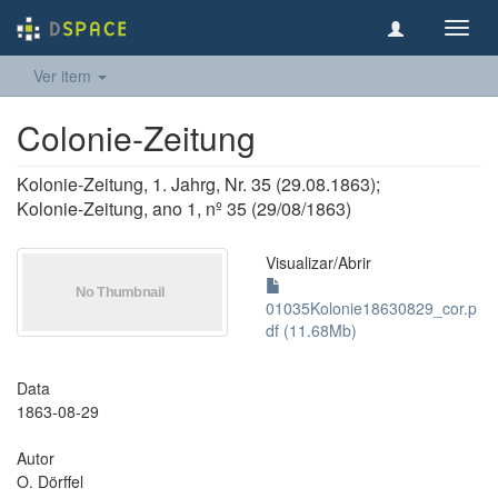
Toggl
navig
Ver item
Colonie-Zeitung
Kolonie-Zeitung, 1. Jahrg, Nr. 35 (29.08.1863);
Kolonie-Zeitung, ano 1, nº 35 (29/08/1863)
Visualizar/
Abrir
01035Kolonie18630829_cor.p
df (11.68Mb)
Data
1863-08-29
Autor
O. Dörffel